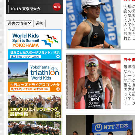
会場
謝の
う気
てき
人で
いう
展開
れた
男子
毎年
なる
レー
地元
後を
国内
って
げて
く。