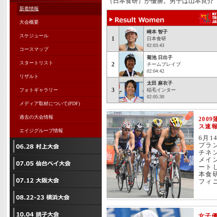
（日本食研）が優勝。男子は山本良介
新着情報
大会概要
崎本 智子
スケジュール
1
日本食研
02:03:43
コースマップ
菊池 日出子
スタートリスト
2
チームブレイブ
02:04:42
リザルト
太田 麻衣子
3
フォトギャラリー
稲毛インター
02:05:30
メディア取材について(PDF)
過去の大会情報
200
ス速
エイジグループ情報
6月
プラ
チネ
メイ
ート
本食
フィニ
女子