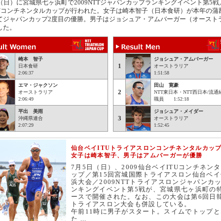
日（日）に宮城県七ヶ浜町で2009NTTジャパンカップランキングイベント第5戦
TUコンチネンタルカップが行われた。女子は崎本智子（日本食研）が本年の蒲
てジャパンカップ2度目の優勝。男子はジョシュア・アムバーガー（オースト
した。
崎本 智子
ジョシュア・アムバーガー
1
日本食研
オーストラリア
2:06:37
1:51:58
エマ・ジャクソン
田山 寛豪
2
オーストラリア
NTT東日本・NTT西日本/流
2:06:49
職員 1:52:18
平出 美雨
ジョシュア・メイダー
3
沖縄県連合
オーストラリア
2:07:29
1:52:45
仙台ベイITUトライアスロンコンチネンタルカッ
女子は崎本智子、男子はアムバーガーが優勝
7月5日（日）、2009仙台ベイITUコンチネン
ップ／第15回宮城国際トライアスロン仙台ベイ
浜大会／2009NTTトライアスロンジャパンカ
ンキングイベント第5戦が、宮城県七ヶ浜町の
ースで開催された。なお、この大会は第6回日
トライアスロン大会も併設している。
午前11時に男子がスタート。スイムでトップと
た ...