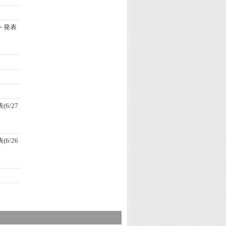
ト発表
6/27
6/26