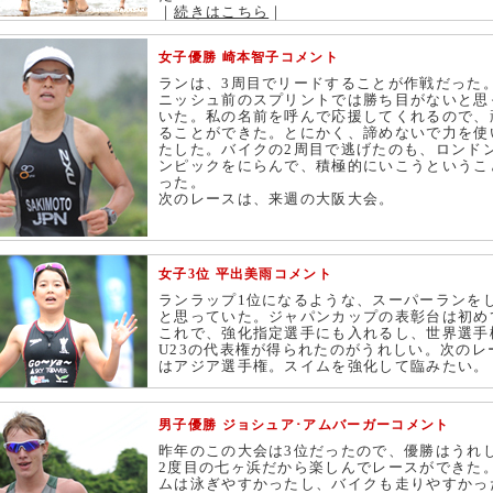
｜
続きはこちら
｜
女子優勝 崎本智子コメント
ランは、3周目でリードすることが作戦だった
ニッシュ前のスプリントでは勝ち目がないと思
いた。私の名前を呼んで応援してくれるので、
ることができた。とにかく、諦めないで力を使
たした。バイクの2周目で逃げたのも、ロンド
ンピックをにらんで、積極的にいこうというこ
った。
次のレースは、来週の大阪大会。
女子3位 平出美雨コメント
ランラップ1位になるような、スーパーランを
と思っていた。ジャパンカップの表彰台は初め
これで、強化指定選手にも入れるし、世界選手
U23の代表権が得られたのがうれしい。次のレ
はアジア選手権。スイムを強化して臨みたい。
男子優勝 ジョシュア･アムバーガーコメント
昨年のこの大会は3位だったので、優勝はうれ
2度目の七ヶ浜だから楽しんでレースができた
ムは泳ぎやすかったし、バイクも走りやすかっ