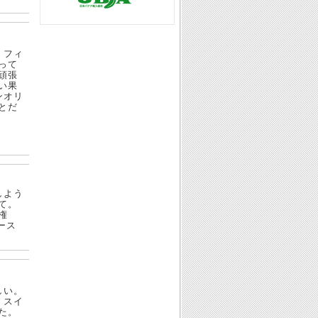
。フィ
って
頑張
い果
ンオリ
とだ
しよう
て。
権
ース
しい。
。スイ
た。