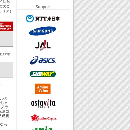
／仙台
郡大会
ラリア）
通経済大学
プ
タルカ
七ヶ
ップラ
特設コ
韓親善
なっ