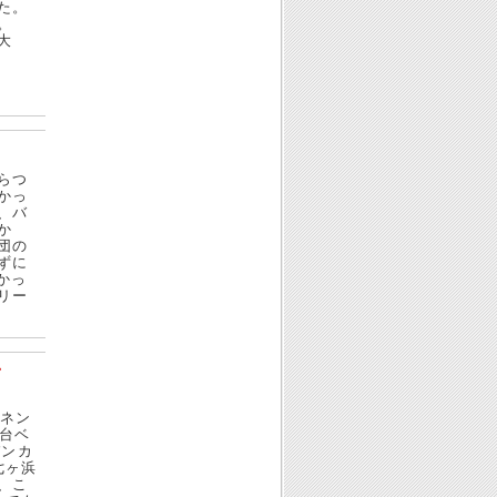
た。
。
大
らつ
かっ
、バ
か
団の
ずに
かっ
リー
プ
チネン
台ベ
パンカ
七ヶ浜
、こ