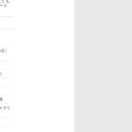
しても
ース
時点）
)
報
ャラリ