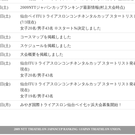
日(土)
2009NTTジャパンカップランキング最新情報(村上大会時点)
日(土)
仙台ベイITUトライアスロンコンチネンタルカップ スタートリス
(7/3現在)
女子20名/男子43名 ※スタート№決定しました
日(土)
コースマップを掲載しました
日(土)
スケジュールを掲載しました
日(土)
大会概要を掲載しました
日(土)
仙台ITUトライアスロンコンチネンタルカップ スタートリスト発表(
現在)
女子20名/男子43名
日(金)
仙台ITUトライアスロンコンチネンタルカップ スタートリスト発表(
現在)
女子19名/男子43名
日(月)
みやぎ国際トライアスロン仙台ベイ七ヶ浜大会募集開始！
2009 NTT TRIATHLON JAPANCUP RANKING ©JAPAN TRIATHLON UNION.