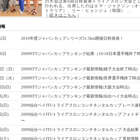
の大会は第6回日韓親善トライアスロン大会と
行われる。出席したのはエマ・ジャクソン（オ
トラリア）、リー・ヒョンジュ（韓国） ...
｜
続きはこちら
｜
情報
22日
2010年度ジャパンカップシリーズ51.5km開催日程発表！
）
20日
2009NTTジャパンカップランキング結果（10/18日本選手権終了
）
4日（日）
2009NTTジャパンカップランキング最新情報(銚子大会終了時点)
5日（火）
2009NTTジャパンカップランキング最新情報(世界選手権終了時点
日(日)
2009NTTジャパンカップランキング最新情報(大阪大会時点)
日(月)
2009NTTジャパンカップランキング最新情報(仙台ベイ大会時点)
日(日)
2009仙台ベイITUトライアスロンコンチネンタルカップ レース速
日(日)
2009仙台ベイITUトライアスロンコンチネンタルカップ フォトギ
ー
日(日)
2009仙台ベイITUトライアスロンコンチネンタルカップ 大会結果
日(土)
2009仙台ベイITUトライアスロンコンチネンタルカップ 直前情報