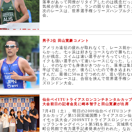
落車があって同僚がリタイアしたのは残念だっ
気候が良かったので、ランの競り合いに勝てた
次のレースは、世界選手権シリーズハンブルク
会。
男子2位 田山寛豪コメント
アメリカ遠征の疲れが取れなくて、レース前か
らかった。七ヶ浜は好きなコースなので勝ちた
たが残念。スイムは速い選手がそろっていたし
イクも強い選手がいて速いレースになった。し
し、そのなかでも身体がきつかった。落車は集
半ばで起こったが、後ろにいたので巻き込まれ
すんだ。最後に50mまでつめたが、追い切れな
た。次のレースは、合宿を挟んで世界選手権シ
ズロンドン大会。
仙台ベイITUトライアスロンコンチネンタルカッ
大会前日の記者会見に崎本智子と田山寛豪が出席
7月4日（土）、明日の2009仙台ベイITUコン
タルカップ／第15回宮城国際トライアスロン仙
イ七ヶ浜大会／2009NTTトライアスロンジャ
ップランキングイベント第5戦を前に、宮城県
町公民館で有力選手記者発表が行われた。なお