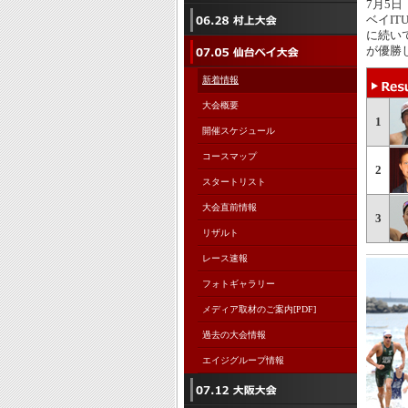
7月5
ベイI
に続い
が優勝
新着情報
大会概要
1
開催スケジュール
コースマップ
2
スタートリスト
大会直前情報
3
リザルト
レース速報
フォトギャラリー
メディア取材のご案内[PDF]
過去の大会情報
エイジグループ情報