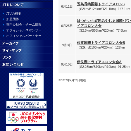
五島長崎国際トライアスロン
B
6月11日
（S2km/B124km/R21.1km）147.1km
JTUの概要
加盟団体
はつかいち縦断みやじま国際パワ
専門委員会・チーム情報
イアスロン大会
6月25日
オフィシャルスポンサー
（S2.5km/B55km/R20km）77.5km
オフィシャルパートナー
佐渡国際トライアスロン大会B
9月3日
（S2km/B105km/R20km）127km
伊良湖トライアスロン大会A
9月10日
（S2.25km/B70km/R19km）91.25km
※2017年4
月25
日現在