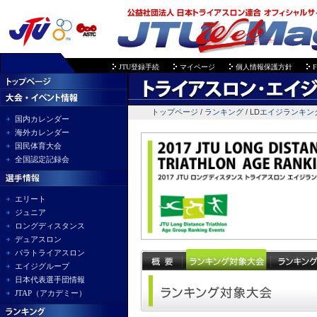
JTU登録手続
マイページ
個人情報保護方針
F
トップページ
/
ランキング
/ LD
エイジランキン
国内カレンダー
海外カレンダー
国民体育大会
全国認定記録会
エリート
ジュニア
ロングディスタンス
デュアスロン
パラトライアスロン
エイジグループ
日本代表選手団情報
JTAP（アカデミー）