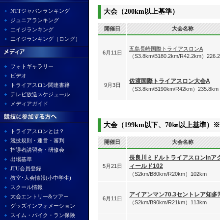
NTTジャパンランキング
大会（200km以上基準）
ジュニアランキング
開催日
大会名称
エイジランキング
エイジランキング（ロング）
五島長崎国際トライアスロンA
6月11日
（S3.8km/B180.2km/R42.2km）226.
フォトギャラリー
ビデオ
佐渡国際トライアスロン大会A
トライアスロン関連書籍
9月3日
（S3.8km/B190km/R42km）235.8km
テレビ放送スケジュール
メディアガイド
大会（199km以下、70㎞以上基準）
トライアスロンとは？
競技規則・運営・審判
開催日
大会名称
指導者講習会・研修会
長良川ミドルトライアスロンinア
出場基準
ィールド102
5月21日
JTU会員登録
（S2km/B80km/R20km）102km
教室･大会情報(小中学生)
スクール情報
アイアンマン70.3セントレア知多
大会エントリー&ツアー
6月11日
（S2km/B90km/R21km）113km
グッズインフォメーション
スイム・バイク・ラン保険