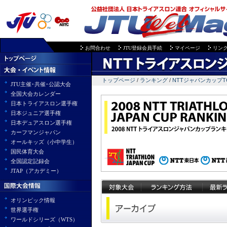
お問合わせ
JTU登録会員手続
マイページ
リン
トップページ
/
ランキング
/
NTTジャパンカップT
JTU主催･共催･公認大会
全国大会カレンダー
日本トライアスロン選手権
日本ジュニア選手権
日本デュアスロン選手権
カーフマンジャパン
オールキッズ（小中学生）
国民体育大会
全国認定記録会
JTAP（アカデミー）
オリンピック情報
世界選手権
ワールドシリーズ（WTS）