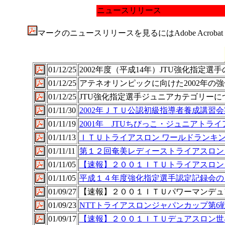
ニュースリリース
マークのニュースリリースを見るにはAdobe Acrob
01/12/25
2002年度（平成14年）JTU強化指定選
01/12/25
アテネオリンピックに向けた2002年の
01/12/25
JTU強化指定選手ジュニアカテゴリーに
01/11/30
2002年ＪＴＵ公認初級指導者養成講習
01/11/19
2001年 JTUちびっこ・ジュニアトラ
01/11/13
ＩＴＵトライアスロン ワールドランキ
01/11/11
第１２回奄美レディーストライアスロン
01/11/05
【速報】２００１ＩＴＵトライアスロン
01/11/05
平成１４年度強化指定選手認定記録会の
01/09/27
【速報】２００１ＩＴＵパワーマンデュ
01/09/23
NTTトライアスロンジャパンカップ第6
01/09/17
【速報】２００１ＩＴＵデュアスロン世