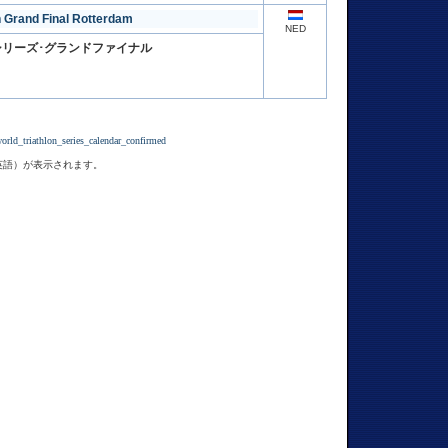
n Grand Final Rotterdam
NED
シリーズ･グランドファイナル
world_triathlon_series_calendar_confirmed
英語）が表示されます。