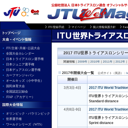
JTU登録手続
マイページ
個人情報保護方針
Fac
JTU主催･共催･公認大会
2
017 ITU世界トライアスロンシリ
全国大会カレンダー
日本トライアスロン選手権
関連情報
｜
2009年
｜
2010年
｜
2011年
｜
2012年
｜
日本ジュニア選手権
日本デュアスロン選手権
2017年開催大会一覧
公式サイト（英語）：
h
カーフマンジャパン
開催日
オールキッズ（小中学生）
国民体育大会
3月3日-4日
2017 ITU World Triathlo
全国認定記録会
ITU世界トライアスロンシ
JTAP（アカデミー）
Standard distance
4月8日-9日
2017 ITU World Triathlo
オリンピック・パラリンピック
ITU世界トライアスロンシ
世界選手権
Sprint distance
ワールドシリーズ（WTS）