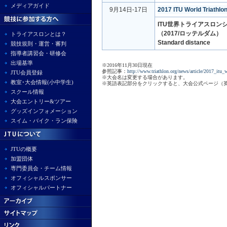
メディアガイド
9月14日-17日
2017 ITU World Triathlo
ITU世界トライアスロン
（2017/ロッテルダム）
トライアスロンとは？
Standard distance
競技規則・運営・審判
指導者講習会・研修会
出場基準
※2016年11月30日現在
参照記事：
http://www.triathlon.org/news/article/2017_itu_
JTU会員登録
※大会名は変更する場合があります。
教室･大会情報(小中学生)
※英語表記部分をクリックすると、大会公式ページ（
スクール情報
大会エントリー&ツアー
グッズインフォメーション
スイム・バイク・ラン保険
JTUの概要
加盟団体
専門委員会・チーム情報
オフィシャルスポンサー
オフィシャルパートナー