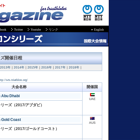
ebook
Twitter
Youtube
リンク
English
ーズ開催日程
2013年
｜
2014年
｜
2015年
｜
2016年
｜
2017年
｜
2018年
｜
ttp://wts.triathlon.org/
大会名称
開催国
n Abu Dhabi
UAE
リーズ（2017/アブダビ）
n Gold Coast
AUS
リーズ（2017/ゴールドコースト）