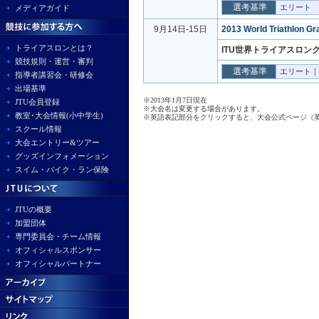
選考基準
エリート
メディアガイド
9月14日-15日
2013 World Triathlon Gr
トライアスロンとは？
ITU世界トライアスロン
競技規則・運営・審判
選考基準
エリート｜
指導者講習会・研修会
出場基準
※2013年1月7日現在
JTU会員登録
※大会名は変更する場合があります。
教室･大会情報(小中学生)
※英語表記部分をクリックすると、大会公式ページ（
スクール情報
大会エントリー&ツアー
グッズインフォメーション
スイム・バイク・ラン保険
JTUの概要
加盟団体
専門委員会・チーム情報
オフィシャルスポンサー
オフィシャルパートナー