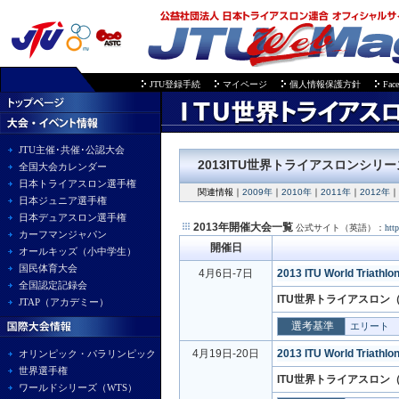
JTU登録手続
マイページ
個人情報保護方針
Fac
JTU主催･共催･公認大会
2
013ITU世界トライアスロンシリ
全国大会カレンダー
日本トライアスロン選手権
関連情報
｜
2009年
｜
2010年
｜
2011年
｜
2012年
｜
日本ジュニア選手権
日本デュアスロン選手権
2013年開催大会一覧
公式サイト（英語）：
http
カーフマンジャパン
開催日
オールキッズ（小中学生）
国民体育大会
4月6日-7日
2013 ITU World Triathlo
全国認定記録会
ITU世界トライアスロン（
JTAP（アカデミー）
選考基準
エリート
4月19日-20日
2013 ITU World Triathlo
オリンピック・パラリンピック
世界選手権
ITU世界トライアスロン（
ワールドシリーズ（WTS）