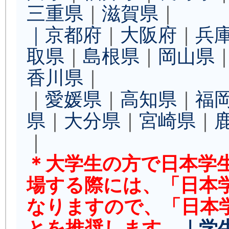
三重県
｜
滋賀県
｜
｜京都府
｜
大阪府
｜
兵
取県
｜
島根県
｜
岡山県
香川県
｜
｜
愛媛県
｜
高知県
｜
福
県
｜
大分県
｜
宮崎県
｜
｜
＊大学生の方で日本学
場する際には、「日本
なりますので、「日本
とを推奨します。
｜学