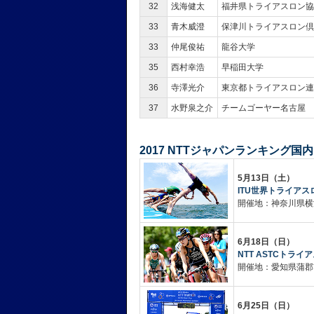
32
浅海健太
福井県トライアスロン
33
青木威澄
保津川トライアスロン倶
33
仲尾俊祐
龍谷大学
35
西村幸浩
早稲田大学
36
寺澤光介
東京都トライアスロン連
37
水野泉之介
チームゴーヤー名古屋
2017 NTTジャパンランキング国
5月13日（土）
ITU世界トライアス
開催地：神奈川県横
6月18日（日）
NTT ASTCトライ
開催地：愛知県蒲郡
6月25日（日）