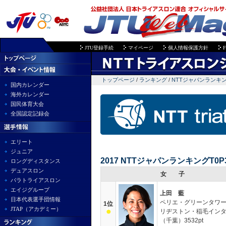
JTU登録手続
マイページ
個人情報保護方針
F
トップページ
/
ランキング
/
NTTジャパンランキ
国内カレンダー
海外カレンダー
国民体育大会
全国認定記録会
エリート
ジュニア
2017 NTTジャパンランキングT0P
ロングディスタンス
デュアスロン
女 子
パラトライアスロン
エイジグループ
上田 藍
日本代表選手団情報
ペリエ・グリーンタワ
1位
JTAP（アカデミー）
リヂストン・稲毛イン
（千葉）3532pt