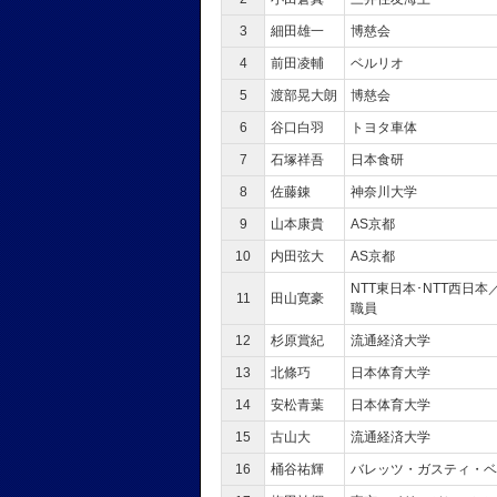
3
細田雄一
博慈会
4
前田凌輔
ベルリオ
5
渡部晃大朗
博慈会
6
谷口白羽
トヨタ車体
7
石塚祥吾
日本食研
8
佐藤錬
神奈川大学
9
山本康貴
AS京都
10
内田弦大
AS京都
NTT東日本･NTT西日
11
田山寛豪
職員
12
杉原賞紀
流通経済大学
13
北條巧
日本体育大学
14
安松青葉
日本体育大学
15
古山大
流通経済大学
16
桶谷祐輝
バレッツ・ガスティ・ベ