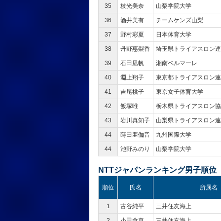
35
枝光美奈
山梨学院大学
36
酒井美有
チームケンズ山梨
37
野村彩夏
日本体育大学
38
丹野惠梨香
埼玉県トライアスロン
39
石田凪帆
湘南ベルマーレ
40
淵上翔子
東京都トライアスロン
41
吉尾桃子
東京女子体育大学
42
飯塚唯
栃木県トライアスロン
43
岩川真知子
山梨県トライアスロン連
44
蒔田亜伽音
九州国際大学
44
池野みのり
山梨学院大学
NTTジャパンランキング男子順位
順位
氏名
所属名
1
古谷純平
三井住友海上
2
小田倉真
三井住友海上