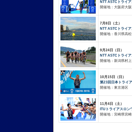
NTT ASTCトライ
開催地：大阪府大阪
7月8日（土）
NTT ASTCトライ
開催地：香川県高松
9月24日（日）
NTT ASTCトライ
開催地：新潟県村上
10月15日（日）
第23回日本トライア
開催地：東京港区 
11月4日（土）
ITUトライアスロン
開催地：宮崎県宮崎