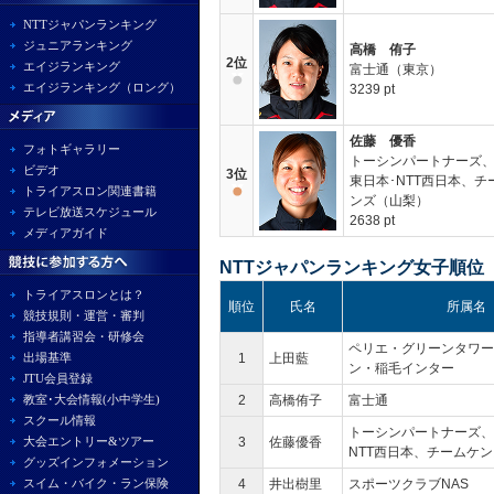
NTTジャパンランキング
ジュニアランキング
高橋 侑子
2位
エイジランキング
富士通（東京）
エイジランキング（ロング）
3239 pt
佐藤 優香
フォトギャラリー
トーシンパートナーズ、
ビデオ
3位
東日本･NTT西日本、チ
トライアスロン関連書籍
ンズ（山梨）
テレビ放送スケジュール
2638 pt
メディアガイド
NTTジャパンランキング女子順位
トライアスロンとは？
順位
氏名
所属名
競技規則・運営・審判
指導者講習会・研修会
ペリエ・グリーンタワー
出場基準
1
上田藍
ン・稲毛インター
JTU会員登録
教室･大会情報(小中学生)
2
高橋侑子
富士通
スクール情報
トーシンパートナーズ、
大会エントリー&ツアー
3
佐藤優香
NTT西日本、チームケン
グッズインフォメーション
スイム・バイク・ラン保険
4
井出樹里
スポーツクラブNAS