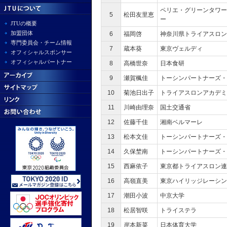
ペリエ・グリーンタワー
5
松田友里恵
ー
JTUの概要
加盟団体
6
福岡啓
神奈川県トライアスロン
専門委員会・チーム情報
7
蔵本葵
東京ヴェルディ
オフィシャルスポンサー
オフィシャルパートナー
8
高橋世奈
日本食研
9
瀬賀楓佳
トーシンパートナーズ・
10
菊池日出子
トライアスロンアカデミ
11
川崎由理奈
国土交通省
12
佐藤千佳
湘南ベルマーレ
13
松本文佳
トーシンパートナーズ・
14
久保埜南
トーシンパートナーズ・
15
西麻依子
東京都トライアスロン連
16
高嶺直美
東京ハイリッジレーシン
17
潮田小波
中京大学
18
松居智咲
トライステラ
19
岸本新菜
日本体育大学