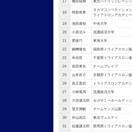
17
梅田祐輝
東京ハイリッジレーシン
タカマコンペティション
18
阿部有希
ライアスロンアカデミー
19
池田康智
中央大学
20
小原北斗
流通経済大学
21
肥後巧
東海大学
22
鋤﨑隆也
福島県トライアスロン協
22
米谷哲
千葉県トライアスロン連
24
前田隼矢
チームブレイブ
25
山本良介
京都府トライアスロン協
26
長正憲武
トライアスロンアカデミ
27
小林竜馬
流通経済大学
28
大谷遼太郎
セガサミーホールディン
29
望月満帆
チームケンズ山梨
30
外山高広
東京ヴェルディ
31
佐藤謙太郎
群馬県トライアスロン協