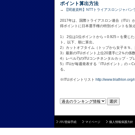
ポイント算出方法
→
【関連資料】NTTトライアスロンジャパンラ
2017年は、国際トライアスロン連合（ITU
得ポイントに日本選手権の特別ポイントを加
1） 2位は1位ポイントから＜0.925＞を乗じ
ト。以下、順に算出。
2）カットオフタイム（トップから女子８％、
3）最新のITUポイント上位20選手に2％の
4）レベル7)のITUコンチネンタルカップ・
5）ITUが毎週発表する「ITUポイント」の＜Cu
る。
※ITUポイントリスト
http://www.triathlon.org/
JTU登録手続
マイページ
個人情報保護方針