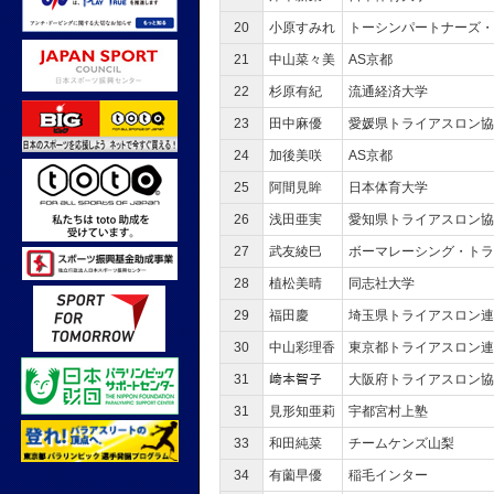
20
小原すみれ
トーシンパートナーズ・
21
中山菜々美
AS京都
22
杉原有紀
流通経済大学
23
田中麻優
愛媛県トライアスロン
24
加後美咲
AS京都
25
阿間見眸
日本体育大学
26
浅田亜実
愛知県トライアスロン協
27
武友綾巳
ボーマレーシング・トラ
28
植松美晴
同志社大学
29
福田慶
埼玉県トライアスロン
30
中山彩理香
東京都トライアスロン
31
﨑本智子
大阪府トライアスロン協
31
見形知亜莉
宇都宮村上塾
33
和田純菜
チームケンズ山梨
34
有薗早優
稲毛インター