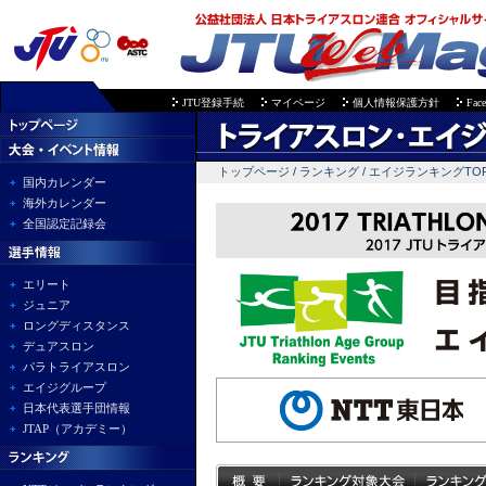
JTU登録手続
マイページ
個人情報保護方針
Fac
トップページ
/
ランキング
/
エイジランキングTO
国内カレンダー
海外カレンダー
全国認定記録会
エリート
ジュニア
ロングディスタンス
デュアスロン
パラトライアスロン
エイジグループ
日本代表選手団情報
JTAP（アカデミー）