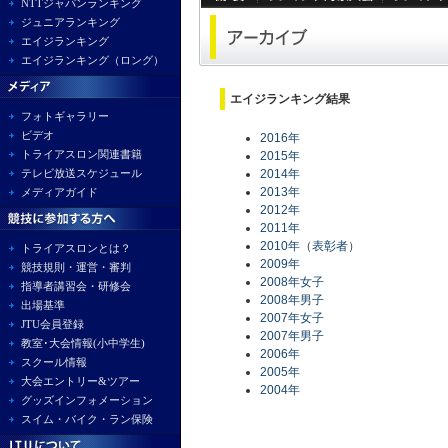
NTTジャパンランキング
ジュニアランキング
エイジランキング
エイジランキング（ロング）
エイジランキング結果
フォトギャラリー
ビデオ
2016年
トライアスロン関連書籍
2015年
テレビ放送スケジュール
2014年
2013年
メディアガイド
2012年
2011年
2010年
（
表彰者
）
トライアスロンとは？
2009年
競技規則・運営・審判
2008年女子
指導者講習会・研修会
2008年男子
出場基準
2007年女子
JTU会員登録
2007年男子
教室･大会情報(小中学生)
2006年
スクール情報
2005年
大会エントリー&ツアー
2004年
グッズインフォメーション
スイム・バイク・ラン保険