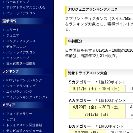
ワールドカップ
アジアトライアスロン大会
JTUジュニアランキングとは？
パラトライアスロン
スプリントディスタンス（スイム750m
をランキング対象とし、獲得ポイント
る。
エリート
ジュニア
ロングディスタンス
年齢区分
デュアスロン
日本国籍を有するU19(16～19歳)の20
パラトライアスロン
年齢は、当該年12月31日現在。
エイジグループ
日本代表選手団情報
対象トライアスロン大会
NTTジャパンランキング
Sカテゴリー
＊1位120ポイント
ジュニアランキング
9月17日（土）～18日（日）
I
エイジランキング
エイジランキング（ロング）
Aカテゴリー
＊1位100ポイント
4月29日（金）～30日（土）
A
フォトギャラリー
7月17日（日）
日
ビデオ
トライアスロン関連書籍
Bカテゴリー
＊1位80ポイント
テレビ放送スケジュール
3月20日（日）
アジアジュニア