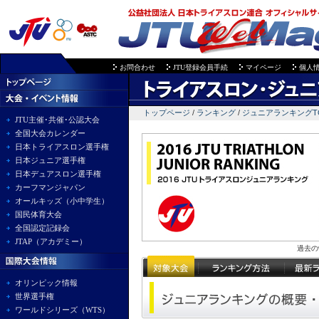
お問合わせ
JTU登録会員手続
マイページ
個人
トップページ
/
ランキング
/
ジュニアランキングT
JTU主催･共催･公認大会
全国大会カレンダー
日本トライアスロン選手権
日本ジュニア選手権
日本デュアスロン選手権
カーフマンジャパン
オールキッズ（小中学生）
国民体育大会
全国認定記録会
JTAP（アカデミー）
過去の
オリンピック情報
世界選手権
ワールドシリーズ（WTS）