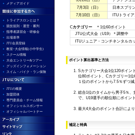
メディアガイド
7月3日（日）
日本スプリント
7月10日（日）
ITUトライア
トライアスロンとは？
競技規則・運営・審判
C
カテゴリー
＊1位60ポイント
指導者講習会・研修会
JTU公式大会（U19）＊調整中
出場基準
ITUジュニア・コンチネンタルカ
JTU会員登録
教室･大会情報(小中学生)
スクール情報
ポイント算出基準と方法
大会エントリー&ツアー
グッズインフォメーション
Sカテゴリー大会1位120ポイン
スイム・バイク・ラン保険
位80ポイント、Cカテゴリー1
１位のポイントから7.5％ずつ
JTUの概要
総合1位のタイムから男子5％、
加盟団体
で、U19選手の順位順にポイン
専門委員会・チーム情報
オフィシャルスポンサー
最大4大会のポイント合計により
オフィシャルパートナー
補足と特典