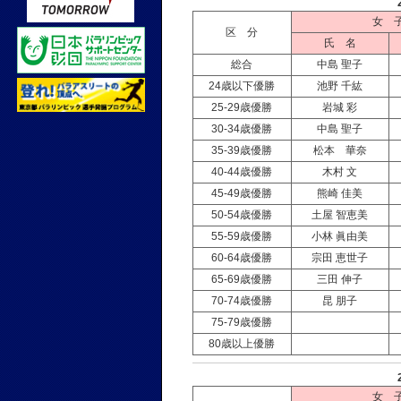
女 
区 分
氏 名
総合
中島 聖子
24歳以下優勝
池野 千紘
25-29歳優勝
岩城 彩
30-34歳優勝
中島 聖子
35-39歳優勝
松本 華奈
40-44歳優勝
木村 文
45-49歳優勝
熊崎 佳美
50-54歳優勝
土屋 智恵美
55-59歳優勝
小林 眞由美
60-64歳優勝
宗田 恵世子
65-69歳優勝
三田 伸子
70-74歳優勝
昆 朋子
75-79歳優勝
80歳以上優勝
女 