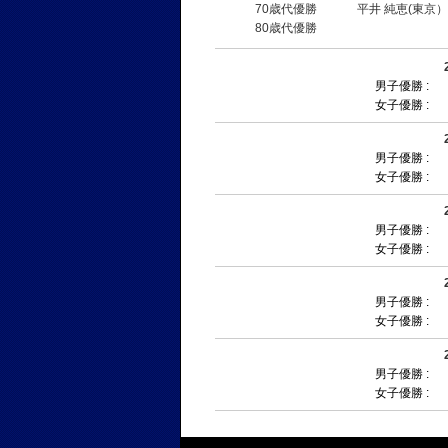
70歳代優勝
平井 純恵(東京）
80歳代優勝
男子優勝 :
女子優勝 :
男子優勝 :
女子優勝 :
男子優勝 :
女子優勝 :
男子優勝 :
女子優勝 :
男子優勝 :
女子優勝 :