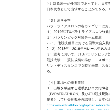
※）対象選手が外国籍であっても、日本在
日本代表として出場することができる。た
［３］選考基準
パラトライアスロンの各カテゴリーにお
１）2019年JTUパラトライアスロン強
２）パラリンピック対策チーム推薦
2－1）他競技種目における国際大会入賞
2－2）2018年～2019年当レース申
３）選考において、JTUパラリンピッ
競技成績 ・競技成績の推移 ・スポー
リントディスタンスで２時間未満、スタ
る。
［４］出場への重要事項
１）出場を希望する選手及びその指導者・支援者は、
（PARATRIATHLON）及びJTU競
技者として社会良識を再認識し、日本代
https://www.triathlon.org/uploads/docs/i