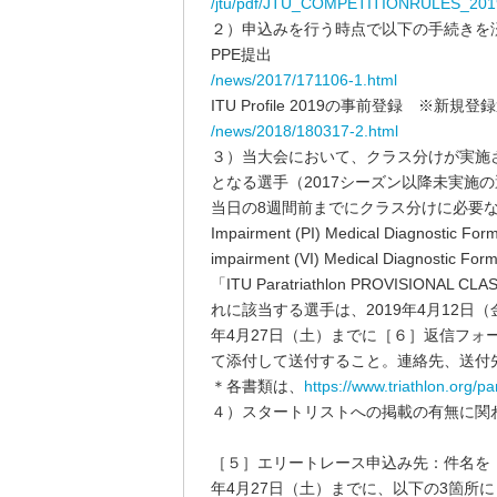
/jtu/pdf/JTU_COMPETITIONRULES_201
２）申込みを行う時点で以下の手続きを
PPE提出
/news/2017/171106-1.html
ITU Profile 2019の事前登録 ※新規
/news/2018/180317-2.html
３）当大会において、クラス分けが実施
となる選手（2017シーズン以降未実施の
当日の8週間前までにクラス分けに必要な書類（
Impairment (PI) Medical Diagno
impairment (VI) Medical Dia
「ITU Paratriathlon PROVISION
れに該当する選手は、2019年4月12日
年4月27日（土）までに［６］返信フォ
て添付して送付すること。連絡先、送付
＊各書類は、
https://www.triathlon.org/p
４）スタートリストへの掲載の有無に関
［５］エリートレース申込み先：件名を「
年4月27日（土）までに、以下の3箇所