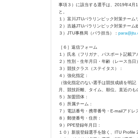
事項３）に該当する選手は、2019年4
と。
１）富川JTUパラリンピック対策チーム
２）吉越JTUパラリンピック対策チーム
３）JTU事務局（パラ担当）：
para@jtu.o
［６］返信フォーム
１）氏名（フリガナ、パスポート記載ア
２）性別・生年月日・年齢（レース当日
３）競技クラス（ステイタス）：
４）強化指定：
（強化指定のない選手は競技成績を明記
月、競技距離、タイム、順位。直近のも
５）加盟団体：
６）所属チーム：
７）電話番号・携帯番号・E-mailアドレ
８）郵便番号・住所：
９）PPE登録年月日：
１０）新規登録選手を除く、ITU Profile