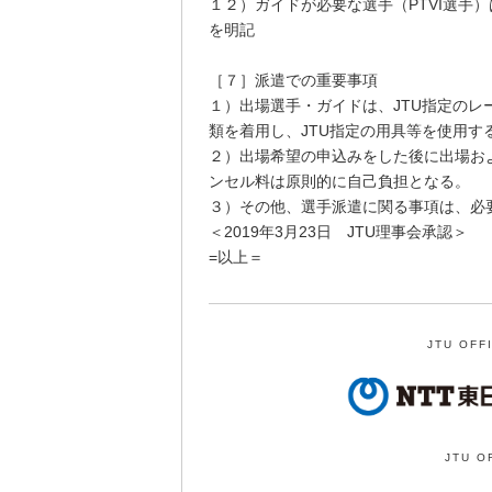
１２）ガイドが必要な選手（PTVI選手
を明記
［７］派遣での重要事項
１）出場選手・ガイドは、JTU指定の
類を着用し、JTU指定の用具等を使用す
２）出場希望の申込みをした後に出場お
ンセル料は原則的に自己負担となる。
３）その他、選手派遣に関る事項は、必
＜2019年3月23日 JTU理事会承認＞
=以上＝
JTU OFF
JTU O