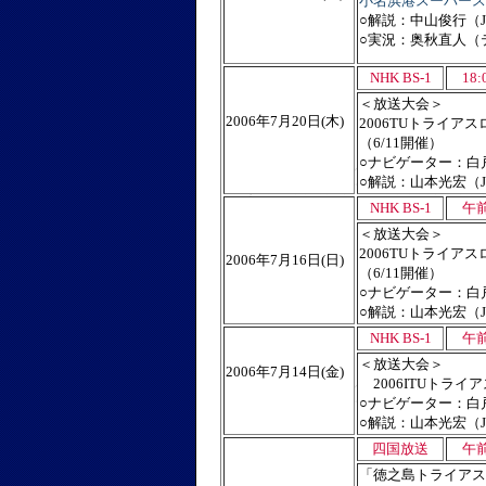
小名浜港スーパース
○解説：中山俊行（
○実況：奥秋直人（
NHK BS-1
18
＜放送大会＞
2006年7月20日(木)
2006TUトライ
（6/11開催）
○ナビゲーター：白
○解説：山本光宏（
NHK BS-1
午前
＜放送大会＞
2006TUトライ
2006年7月16日(日)
（6/11開催）
○ナビゲーター：白
○解説：山本光宏（
NHK BS-1
午前
＜放送大会＞
2006年7月14日(金)
2006ITUトライ
○ナビゲーター：白
○解説：山本光宏（
四国放送
午前
「徳之島トライアス