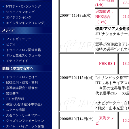
23:3
(1ch)
NTTジャパンランキング
追加放送：
ジュニアランキング
2006年11月8日(水)
NHK総合
21:0
エイジランキング
（1ch）
エイジランキング（ロング）
特集/アジア大会期
JTUナショナルチ
ー）
フォトギャラリー
選手がNHK総合テ
ビデオ
期待の選手” とし
トライアスロン関連書籍
テレビ放送スケジュール
メディアガイド
NHK BS-1
13:1
トライアスロンとは？
2006年10月15日(日)
“オリンピック都市”
競技規則・運営・審判
ITU世界トライア
今回の世界選手権
指導者講習会・研修会
代表選手のレース
出場基準
JTU会員登録
○ナビゲーター：白
教室･大会情報(小中学生)
○解説：山本光宏（
スクール情報
大会エントリー&ツアー
東海テレ
2006年10月14日(土)
16:2
グッズインフォメーション
ビ
スイム・バイク・ラン保険