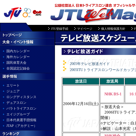
JTU登録手続
マイページ
個人情報保護方針
F
国内カレンダー
海外カレンダー
国民体育大会
2005年テレビ放送ガイド
全国認定記録会
2005ITUトライアスロンワールドカッ
放送日
放送局
エリート
ジュニア
NHK BS-1
16:1
ロングディスタンス
デュアスロン
2006年12月16日(土)
＜放送大会＞
パラトライアスロン
2006ITUトライ
エイジグループ
開催）
日本代表選手団情報
○ナビゲーター：白
JTAP（アカデミー）
○解説：山本光宏（
NHK総合