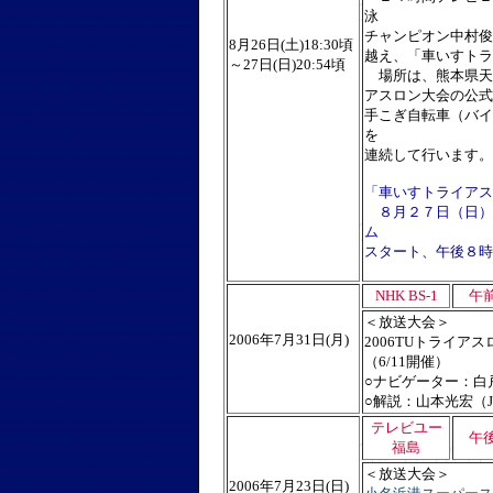
泳
チャンピオン中村俊
8月26日(土)18:30頃
越え、「車いすトラ
～27日(日)20:54頃
場所は、熊本県天
アスロン大会の公式
手こぎ自転車（バイ
を
連続して行います。
「車いすトライアス
８月２７日（日）
ム
スタート、午後８
NHK BS-1
午前
＜放送大会＞
2006年7月31日(月)
2006TUトライ
（6/11開催）
○ナビゲーター：白
○解説：山本光宏（
テレビユー
午後
福島
＜放送大会＞
2006年7月23日(日)