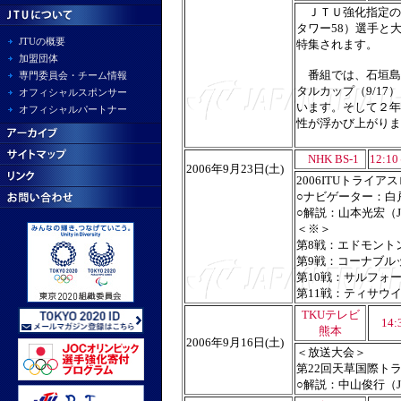
ＪＴＵ強化指定の田
タワー58）選手と
JTUの概要
特集されます。
加盟団体
番組では、石垣島ワ
専門委員会・チーム情報
タルカップ（9/1
オフィシャルスポンサー
います。そして２年
オフィシャルパートナー
性が浮かび上がりま
NHK BS-1
12:10
2006年9月23日(土)
2006ITUトライ
○ナビゲーター：白
○解説：山本光宏（
＜※＞
第8戦：エドモントン
第9戦：コーナブルッ
第10戦：サルフォー
第11戦：ティサウイ
TKUテレビ
14:
熊本
2006年9月16日(土)
＜放送大会＞
第22回天草国際トラ
○解説：中山俊行（