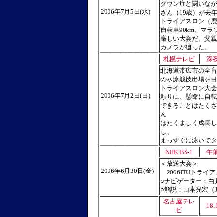
ダウン症と闘いなが
2006年7月5日(水)
さん（19歳）が去
トライアスロン（鹿
自転車90km、マラ
厳しい大会だ。父親
カメラが追った。
札幌テレビ
深夜
北海道帯広市の全盲
の水泳競技出場を目
トライアスロン大会
2006年7月2日(日)
頼りに、懸命に自転
できることはたくさ
ん
はたくましく成長し
し、
まっすぐに泳いでタ
NHK BS-1
午前
＜放送大会＞
2006年6月30日(金)
2006ITUトライ
○ナビゲーター：白
○解説：山本光宏（
名古屋テレ
18:
ビ