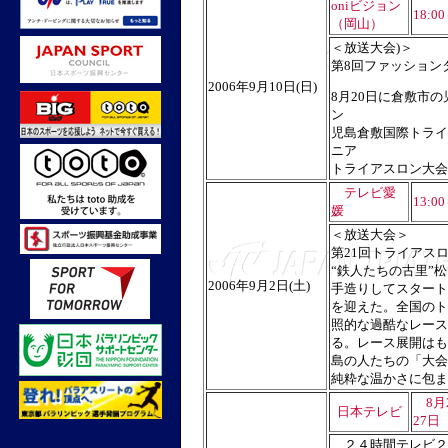
oniビジョン
18:00
（岡山）
＜放送大会)＞
第8回ファッション
2006年9月10日(日)
8月20日に倉敷市
ン
児島倉敷国際トライ
ニア
トライアスロン大会
テレビ愛
13:0
媛
＜放送大会＞
第21回トライアス
“鉄人たちの古里”
2006年9月2日(土)
手造りしてスタート
を迎えた。全国のト
照的な過酷なレース
る。レース展開はも
島の人たちの「大会
純粋な温かさに包ま
8月2
日本テレビ
27日
２４時間テレビ２