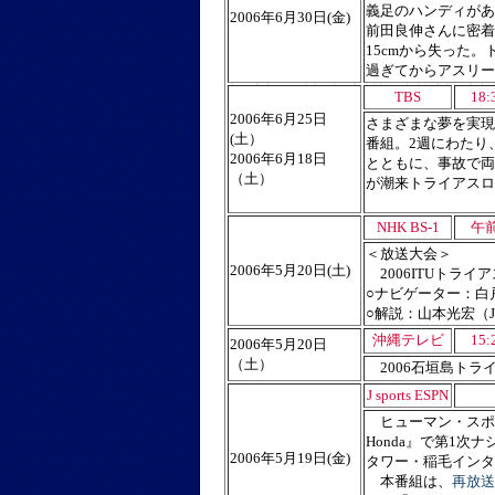
義足のハンディがあ
2006年6月30日(金)
前田良伸さんに密着
15cmから失った
過ぎてからアスリー
TBS
18:
2006年6月25日
さまざまな夢を実現
(土）
番組。2週にわたり
2006年6月18日
とともに、事故で両
（土）
が潮来トラ
イアスロ
NHK BS-1
午前
＜放送大会＞
2006年5月20日(土)
2006ITUトライ
○ナビゲーター：白
○解説：山本光宏（
沖縄テレビ
15:
2006年5月20日
（土）
2006石垣島トラ
J sports ESPN
ヒューマン・スポーツ
Honda』で第1
2006年5月19日(金)
タワー・稲毛インタ
本番組は、
再放送