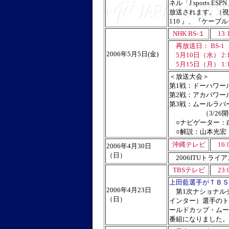
ネル「J sports ESP
放送されます。（視聴
110 』、『ケー
NHK BS-１
13:
再放送日： BS-1
2006年5月5日(金)
5月10日（水） 2:10
5月15日（月） 1:1
＜放送大会＞
第1戦：ドーハワー
第2戦：アカバワー
第3戦：ムールラバ
（3/26開催
○ナビゲーター：白
○解説：山本光宏（
沖縄テレビ
16:
2006年4月30日
（日）
2006ITUトラ
TBSテレビ
23:
上田藍選手がＴＢＳ
2006年4月23日
第1次ナショナルチ
（日）
インター）選手のト
ールドカップ・ムー
番組になりました。