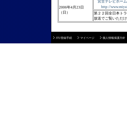
宮古テレビホーム
http://www.miyako-
2006年4月23日
（日）
第２２回全日本トラ
放送でご覧いただけ
JTU登録手続
マイページ
個人情報保護方針