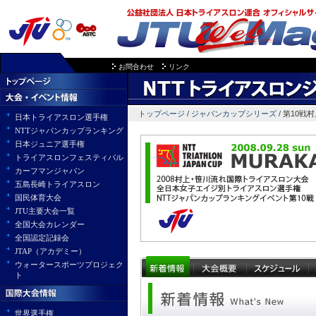
お問合わせ
リンク
トップページ
/
ジャパンカップシリーズ
/ 第10戦
日本トライアスロン選手権
NTTジャパンカップランキング
日本ジュニア選手権
トライアスロンフェスティバル
カーフマンジャパン
五島長崎トライアスロン
国民体育大会
JTU主要大会一覧
全国大会カレンダー
全国認定記録会
JTAP（アカデミー）
ウォータースポーツプロジェク
ト
世界選手権