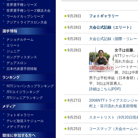
世界選手権シリーズ
世界選手権シリーズ横浜大会
■
9月28日
フォトギャラリー
ワールドカップシリーズ
アジアトライアスロン大会
■
9月28日
大会公式記録（エリート）
■
9月28日
大会公式記録（国際・リレー・
ナショナルチーム
エリート
■
9月28日
女子は佐藤、
ジュニア
NTTジャパン
ロングディスタンス
流れ大会は、
デュアスロン
ンパートナー
日本代表選手団情報
勝。2位は中
男子は平松幸紘（日本食研）
平、3位は河原勇人。
NTTジャパンカップランキング
詳細はこちら[PDF]
JTUエイジランキング
JTUジュニアランキング
■
9月27日
2008NTTトライアスロンジ
村上・笹川流れ大会直前情報
フォトギャラリー
■
9月25日
スタートリスト（9月20日現
テレビ放送スケジュール
メディアガイド
■
9月25日
コースマップ（大会ホームペ