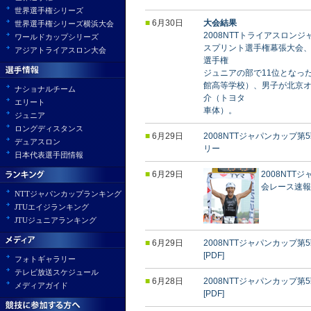
世界選手権シリーズ
■
6月30日
大会結果
世界選手権シリーズ横浜大会
2008NTTトライアスロン
ワールドカップシリーズ
スプリント選手権幕張大会
アジアトライアスロン大会
選手権
ジュニアの部で11位となっ
館高等学校）、男子が北京
ナショナルチーム
介（トヨタ
エリート
車体）。
ジュニア
ロングディスタンス
■
6月29日
2008NTTジャパンカップ
デュアスロン
リー
日本代表選手団情報
■
6月29日
2008NTT
会レース速報[
NTTジャパンカップランキング
JTUエイジランキング
JTUジュニアランキング
■
6月29日
2008NTTジャパンカップ
[PDF]
フォトギャラリー
テレビ放送スケジュール
■
6月28日
2008NTTジャパンカップ
メディアガイド
[PDF]