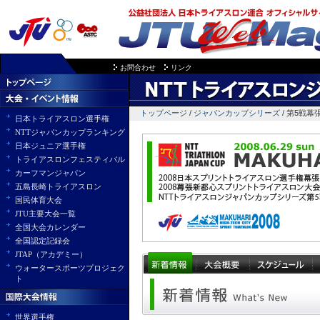
お問合わせ
リンク
トップページ
/
ジャパンカップシリーズ
/ 第5戦幕
日本トライアスロン選手権
NTTジャパンカップランキング
日本ジュニア選手権
トライアスロンフェスティバル
カーフマンジャパン
五島長崎トライアスロン
国民体育大会
JTU主要大会一覧
全国大会カレンダー
全国認定記録会
JTAP（アカデミー）
ウォータースポーツプロジェク
ト
世界選手権