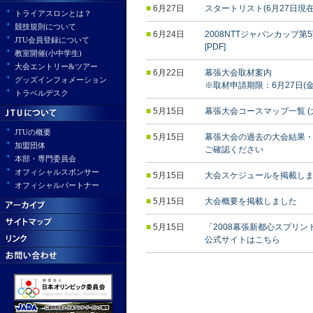
■
6月27日
スタートリスト(6月27日現在
トライアスロンとは？
競技規則について
■
6月24日
2008NTTジャパンカップ
JTU会員登録について
[PDF]
教室開催(小中学生)
大会エントリー&ツアー
■
6月22日
幕張大会取材案内
グッズインフォメーション
※取材申請期限：6月27日(金
トラベルデスク
■
5月15日
幕張大会コースマップ一覧 
JTUの概要
■
5月15日
幕張大会の過去の大会結果
加盟団体
ご確認ください
本部・専門委員会
オフィシャルスポンサー
■
5月15日
大会スケジュールを掲載し
オフィシャルパートナー
■
5月15日
大会概要を掲載しました
■
5月15日
「2008幕張新都心スプリ
公式サイトはこちら