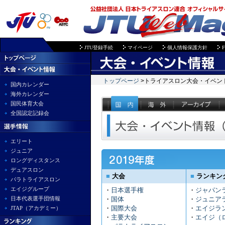
JTU登録手続
マイページ
個人情報保護方針
F
トップページ
>トライアスロン大会・イベン
国内カレンダー
海外カレンダー
国民体育大会
全国認定記録会
エリート
ジュニア
ロングディスタンス
デュアスロン
■
大会
■
ランキン
パラトライアスロン
エイジグループ
・
日本選手権
・
ジャパン
日本代表選手団情報
・
国体
・
ジュニア
・
国際大会
・
エイジラ
JTAP（アカデミー）
・
主要大会
・
エイジ（