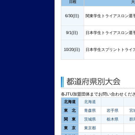
日程
大
6/30(日)
関東学生トライアスロン選手
9/1(日)
日本学生トライアスロン選
10/20(日)
日本学生スプリントトライ
各JTU加盟団体までお問い合わせくだ
北海道
北海道
東 北
青森県
岩手県
宮
関 東
茨城県
栃木県
群
東 京
東京都