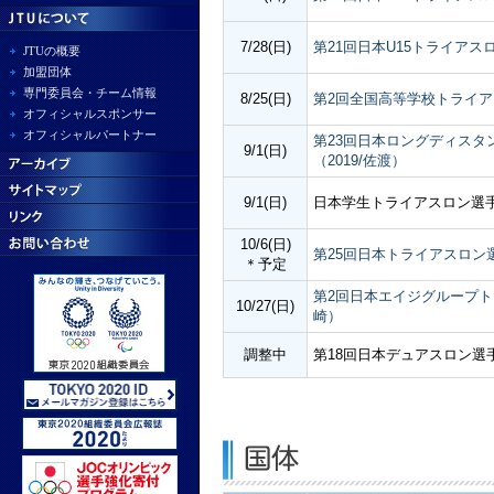
7/28(日)
第21回日本U15トライアスロ
JTUの概要
加盟団体
専門委員会・チーム情報
8/25(日)
第2回全国高等学校トライアス
オフィシャルスポンサー
オフィシャルパートナー
第23回日本ロングディスタ
9/1(日)
（2019/佐渡）
9/1(日)
日本学生トライアスロン選
10/6(日)
第25回日本トライアスロン選
＊予定
第2回日本エイジグループトラ
10/27(日)
崎）
調整中
第18回日本デュアスロン選手