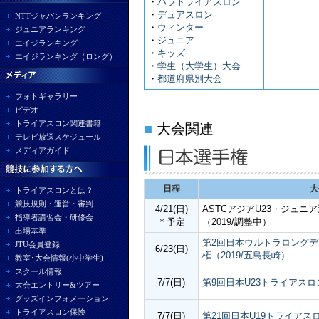
・
パラトライアスロン
・
デュアスロン
NTTジャパンランキング
・
ウィンター
ジュニアランキング
・
ジュニア
エイジランキング
・
キッズ
エイジランキング（ロング）
・
学生（大学生）大会
・
都道府県別大会
フォトギャラリー
ビデオ
トライアスロン関連書籍
■
大会関連
テレビ放送スケジュール
メディアガイド
日程
大
トライアスロンとは？
競技規則・運営・審判
4/21(日)
ASTCアジアU23・ジュ
指導者講習会・研修会
＊予定
（2019/
調整中
）
出場基準
第2回日本ウルトラロング
JTU会員登録
6/23(日)
権（2019/五島長崎）
教室･大会情報(小中学生)
スクール情報
7/7(日)
第9回日本U23トライアスロ
大会エントリー&ツアー
グッズインフォメーション
トライアスロン保険
7/7(日)
第21回日本U19トライアスロ