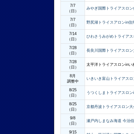
7/7
みやぎ国際トライアスロン
（日）
7/7
野尻湖トライスアロンin信
（日）
7/14
ひわさうみがめトライアス
（日）
7/28
長良川国際トライアスロン
（日）
7/28
太平洋トライアスロンinい
（日）
8月
いきいき富山トライアスロ
調整中
8/25
うつくしまトライアスロンi
（日）
8/25
京都丹波トライアスロン大会
（日）
9/8
瀬戸内しまなみ海道 今治
（日）
9/15