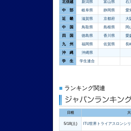
北信越
新潟県
富山県
石
中 部
岐阜県
静岡県
愛
近 畿
滋賀県
京都府
大
中 国
鳥取県
島根県
岡
四 国
徳島県
香川県
愛
九 州
福岡県
佐賀県
長
沖 縄
沖縄県
学 生
学生連合
■
ランキング関連
日程
大
5/18(土)
ITU世界トライアスロンシリ