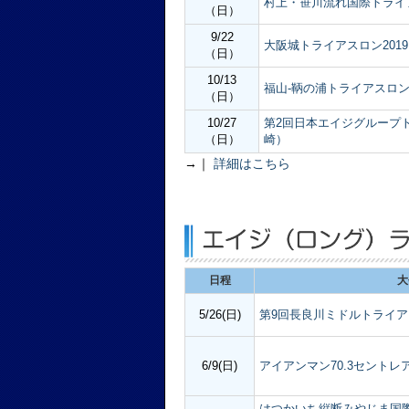
村上・笹川流れ国際トライ
（日）
9/22
大阪城トライアスロン2019
（日）
10/13
福山-鞆の浦トライアスロ
（日）
10/27
第2回日本エイジグループト
（日）
崎）
→｜
詳細はこちら
日程
大
5/26(日)
第9回長良川ミドルトライアス
6/9(日)
アイアンマン70.3セント
はつかいち縦断みやじま国