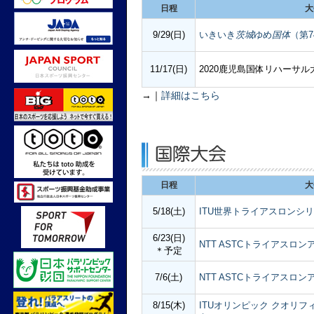
日程
大
9/29(日)
いきいき
茨城
ゆめ
国体
（第
11/17(日)
2020鹿児島国体リハーサル
→｜
詳細はこちら
日程
大
5/18(土)
ITU世界トライアスロンシリ
6/23(日)
NTT ASTCトライアスロン
＊予定
7/6(土)
NTT ASTCトライアスロン
8/15(木)
ITUオリンピック クオリフ