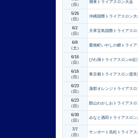
潮来トライアスロン大会
（日）
5/26
沖縄国際トライアスロン大
（日）
6/2
天草宝島国際トライアスロ
（日）
6/8
愛南町いやしの郷トライア
（土）
6/16
びわ湖トライアスロンin近
（日）
6/16
東京都トライアスロン渡良
（日）
6/23
蒲郡オレンジトライアスロ
（日）
6/23
館山わかしおトライアスロ
（日）
6/30
みなと酒田トライアスロン
（日）
7/7
サンポート高松トライアス
（日）