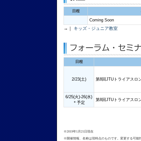
日程
Coming Soon
→｜
キッズ・ジュニア教室
日程
2/23(土)
第8回JTUトライアス
6/25(火)-26(水)
第8回JTUトライアス
＊予定
※2019年1月21日現在
※開催情報、名称は現時点のものです。変更する可能