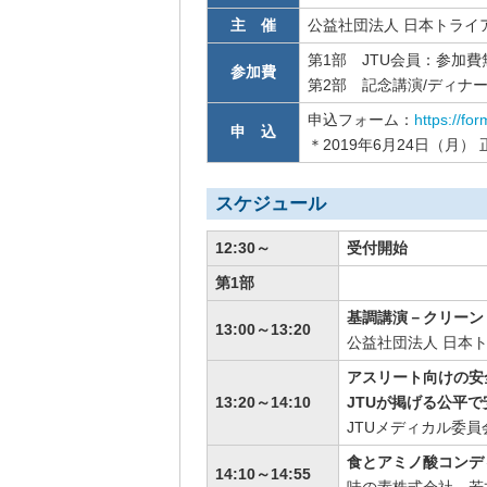
主 催
公益社団法人 日本トライ
第1部 JTU会員：参加費
参加費
第2部 記念講演/ディナー
申込フォーム：
https://f
申 込
＊2019年6月24日（月） 
スケジュール
12:30～
受付開始
第1部
基調講演－クリーン
13:00～13:20
公益社団法人 日本ト
アスリート向けの安
13:20～14:10
JTUが掲げる公平
JTUメディカル委員
食とアミノ酸コンデ
14:10～14:55