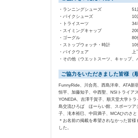
・ランニングシューズ 51
・バイクシューズ 10
・トライスーツ 34
・スイミングキャップ 200
・ゴーグル 80
・ストップウォッチ・時計 10
・バイクウェア 上下合わせ
・その他（ウエットスーツ、キャップ、
ご協力をいただきました皆様（
FunnyRide、川合亮、西島洋幸、ATA新
恒平、加藤知子、中西聖、NSIトライアスロ
YONEDA、吉澤千賀子、順天堂大学ト
島交流ひろば ほーらい館、スポーツア
子、滝本裕巳、中田満子、MCAひのさ
＊お名前の掲載を希望されなかった皆様
した。