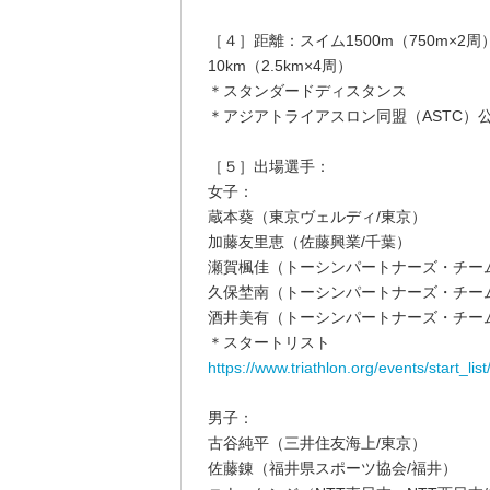
［４］距離：スイム1500m（750m×2周）
10km（2.5km×4周）
＊スタンダードディスタンス
＊アジアトライアスロン同盟（ASTC）
［５］出場選手：
女子：
蔵本葵（東京ヴェルディ/東京）
加藤友里恵（佐藤興業/千葉）
瀬賀楓佳（トーシンパートナーズ・チー
久保埜南（トーシンパートナーズ・チー
酒井美有（トーシンパートナーズ・チー
＊スタートリスト
https://www.triathlon.org/events/start_
男子：
古谷純平（三井住友海上/東京）
佐藤錬（福井県スポーツ協会/福井）