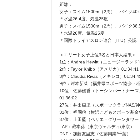
距離：
女子：スイム1500m（2周）、バイク40
＊水温26.4度、気温25度
男子：スイム1500m（2周）、バイク38.
＊水温26度、気温25度
＊国際トライアスロン連合（ITU）公認
＜エリート女子上位3名と日本人結果＞
1位：Andrea Hewitt（ニュージーランド）0
2位：Taylor Knibb（アメリカ）01:34:41
3位：Claudia Rivas（メキシコ）01:34:4
9位：岸本新菜（福井県スポーツ協会・稲毛イ
10位：佐藤優香（トーシンパートナーズ、
01:36:02
27位：井出樹里（スポーツクラブNAS/神奈川
31位：福岡啓（横浜こどもスポーツ基金/福井
37位：上田藍（ペリエ・グリーンタワー・ブ
LAP：蔵本葵（東京ヴェルディ/東京）
DNF：加藤友里恵（佐藤興業/千葉）