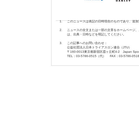
1.
このニュースは表記の日時現在のものであり、追加
2.
ニュースの全文または一部の文章をホームページ、
は、出典・日時などを明記してください。
3.
この記事へのお問い合わせ：
公益社団法人日本トライアスロン連合（JTU）
〒160-0013東京都新宿区霞ヶ丘町4-2 Japan Sport O
TEL：03-5786-0515（代） FAX：03-5786-051