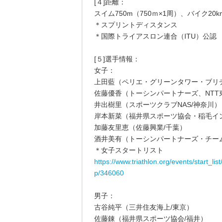
[４]距離：
スイム750m（750ｍ×1周）、バイク20km
＊スプリントディスタンス
＊国際トライアスロン連合（ITU）公認
[５]選手情報：
女子：
上田藍（ペリエ・グリーンタワー・ブリ
佐藤優香（トーシンパートナーズ、NTT
井出樹里（スポーツクラブNAS/神奈川）
岸本新菜（福井県スポーツ協会・稲毛イ
加藤友里恵（佐藤興業/千葉）
酒井美有（トーシンパートナーズ・チー
＊女子スタートリスト
https://www.triathlon.org/events/start_li
p/346060
男子：
古谷純平（三井住友海上/東京）
佐藤錬（福井県スポーツ協会/福井）