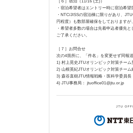
［６］宿泊（11/16 (土)）
・宿泊希望者はエントリー時に宿泊希望
・NTC/JISSの宿泊棟に限りがあり、JT
円程度）も数部屋確保をしておりますが
・希望者多数の場合は先着申込者優先と
ご了承ください。
［７］お問合せ
次の4箇所に、「件名」を変更せず同報
1) 村上晃史JTUオリンピック対策チーム男子アシ
2) 山根英紀JTUオリンピック対策チーム総務 ya
3) 森谷直樹JTU情報戦略・医科学委員長 moriy
4) JTU事務局： jtuoffice01@jtu.or.jp
JTU OFF