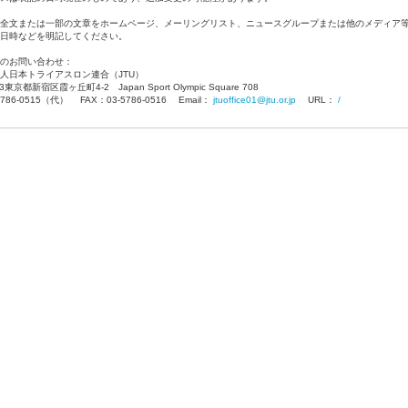
全文または一部の文章をホームページ、メーリングリスト、ニュースグループまたは他のメディア
日時などを明記してください。
のお問い合わせ：
人日本トライアスロン連合（JTU）
13東京都新宿区霞ヶ丘町4-2 Japan Sport Olympic Square 708
5786-0515（代） FAX：03-5786-0516 Email：
jtuoffice01@jtu.or.jp
URL：
/