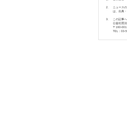
2.
ニュースの
は、出典・
3.
この記事へ
公益社団法
〒160-00
TEL：03-