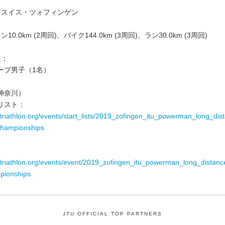
地：スイス・ツォフィンゲン
10.0km (2周回)、バイク144.0km (3周回)、ラン30.0km (3周回)
報：
ープ男子（1名）
＞
神奈川）
リスト：
.triathlon.org/events/start_lists/2019_zofingen_itu_powerman_long_di
championships
.triathlon.org/events/event/2019_zofingen_itu_powerman_long_distan
pionships
JTU OFFICIAL TOP PARTNERS