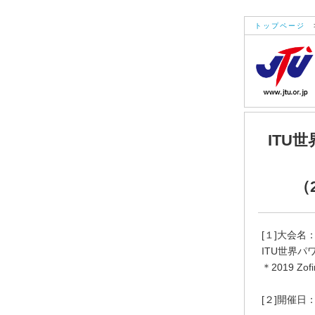
トップページ
ITU
（
[１]大会名
ITU世界
＊2019 Zofi
[２]開催日