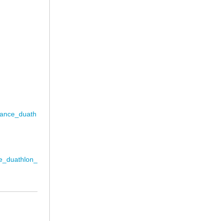
stance_duath
ce_duathlon_