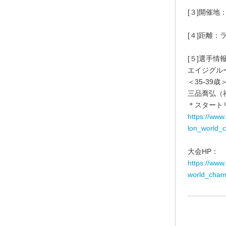
[３]開催
[４]距離：ラン
[５]選手情
エイジグル
＜35-39歳
三品喬弘（
＊スタート
https://www
lon_world_
大会HP：
https://www
world_cham