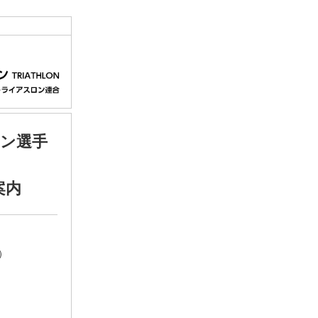
ロン選手
案内
）