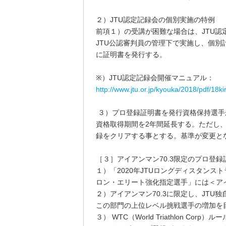
２）JTU認定記録会の個別実施の特例
前項１）の受講が困難な場合は、JTU
JTU公認審判員の管理下で実施し、個
に証明書を発行する。
※）JTU認定記録会開催マニュアル：
http://www.jtu.or.jp/kyouka/2018/pdf/18k
３）プロ登録証明書を発行資格保持選手
資格取得期間を2年間延長する。ただし
録をクリアする事とする。基準が変更と
［３］アイアンマン70.3限定のプロ登
１）「2020年JTUロングディスタンス
ロン・エリート強化指定選手」には＜アイ
２）アイアンマン70.3に限定し、JT
この部門の上位レベル挑戦選手の増加を
３） WTC（World Triathlon 