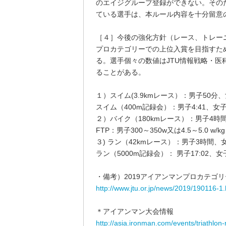
のエイジグループ登録ができない。その
ている選手は、本ルール内容を十分留意
［４］今後の強化方針（レース、トレー
プロカテゴリーでの上位入賞を目指すた
る。選手個々の数値はJTU情報戦略・
ることがある。
１）スイム(3.9kmレース）：男子50分
スイム（400m記録会）：男子4:41、女子
２）バイク（180kmレース）：男子4時間
FTP：男子300～350w又は4.5～5.0 w/kg
３) ラン（42kmレース）：男子3時間、
ラン（5000m記録会）： 男子17:02、女子
・備考）2019アイアンマンプロカテゴ
http://www.jtu.or.jp/news/2019/190116-1.
＊アイアンマン大会情報
http://asia.ironman.com/events/triathl