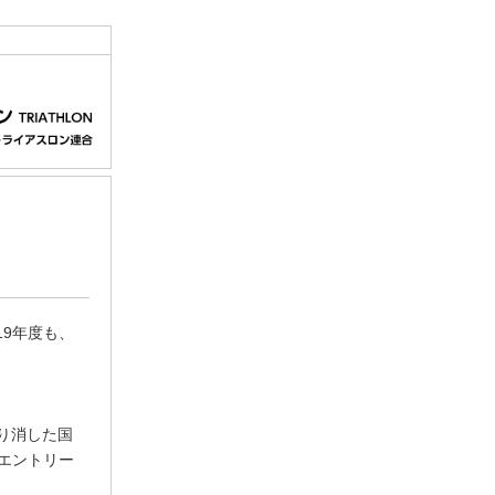
19年度も、
り消した国
てエントリー