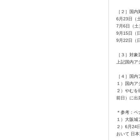
［２］国内
6月23日（
7月6日（土
9月15日（
9月22日（
［３］対象
上記国内ア
［４］国内
１）国内ア
２）やむを
前日）に出
＊参考：ペ
１）大阪城
２）6月2
おいて 日