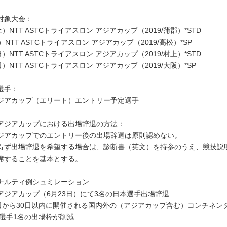
対象大会：
土）NTT ASTCトライアスロン アジアカップ（2019/蒲郡）*STD
）NTT ASTCトライアスロン アジアカップ（2019/高松）*SP
日）NTT ASTCトライアスロン アジアカップ（2019/村上）*STD
日）NTT ASTCトライアスロン アジアカップ（2019/大阪）*SP
選手：
ジアカップ（エリート）エントリー予定選手
アジアカップにおける出場辞退の方法：
ジアカップでのエントリー後の出場辞退は原則認めない。
得ず出場辞退を希望する場合は、診断書（英文）を持参のうえ、競技説
席することを基本とする。
ナルティ例シュミレーション
アジアカップ（6月23日）にて3名の日本選手出場辞退
4日から30日以内に開催される国内外の（アジアカップ含む）コンチネン
本選手1名の出場枠が削減