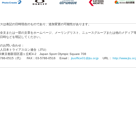
スは表記の日時現在のものであり、追加変更の可能性があります。
全文または一部の文章をホームページ、メーリングリスト、ニュースグループまたは他のメディア
日時などを明記してください。
のお問い合わせ：
人日本トライアスロン連合（JTU）
13東京都新宿区霞ヶ丘町4-2 Japan Sport Olympic Square 708
5786-0515（代） FAX：03-5786-0516 Email：
jtuoffice01@jtu.or.jp
URL：
http://www.jtu.or.