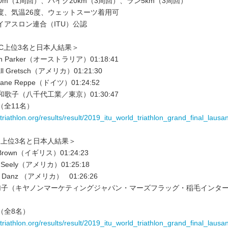
0m（1周回）、バイク20km（3周回）、ラン5km（3周回）
4度、気温26度、ウェットスーツ着用可
イアスロン連合（ITU）公認
WC上位3名と日本人結果＞
n Parker（オーストラリア）01:18:41
ll Gretsch（アメリカ）01:21:30
tiane Reppe（ドイツ）01:24:52
和歌子（八千代工業／東京）01:30:47
（全11名）
.triathlon.org/results/result/2019_itu_world_triathlon_grand_final_laus
2上位3名と日本人結果＞
Brown（イギリス）01:24:23
a Seely（アメリカ）01:25:18
y Danz （アメリカ） 01:26:26
加子（キヤノンマーケティングジャパン・マーズフラッグ・稲毛インタ
（全8名）
.triathlon.org/results/result/2019_itu_world_triathlon_grand_final_laus