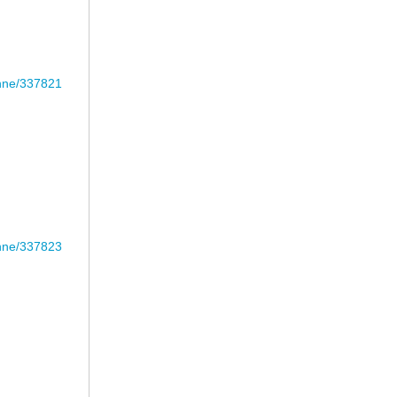
anne/337821
anne/337823