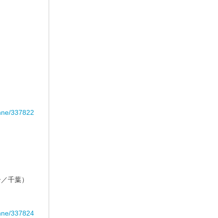
anne/337822
ー／千葉）
anne/337824