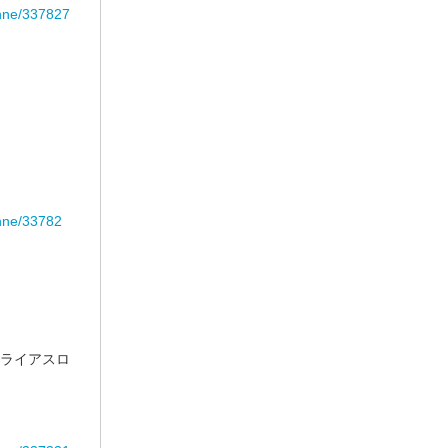
anne/337827
anne/33782
トライアスロ