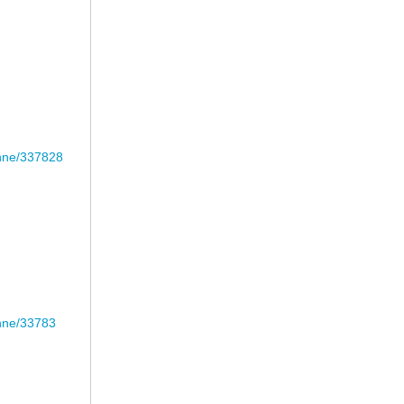
anne/337828
anne/33783