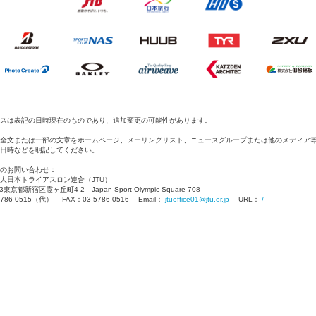
スは表記の日時現在のものであり、追加変更の可能性があります。
全文または一部の文章をホームページ、メーリングリスト、ニュースグループまたは他のメディア
日時などを明記してください。
のお問い合わせ：
人日本トライアスロン連合（JTU）
13東京都新宿区霞ヶ丘町4-2 Japan Sport Olympic Square 708
5786-0515（代） FAX：03-5786-0516 Email：
jtuoffice01@jtu.or.jp
URL：
/