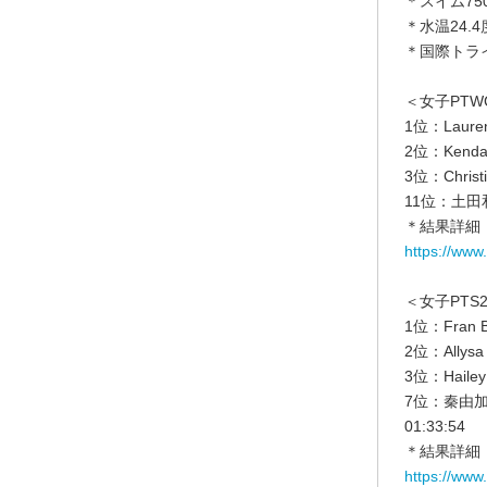
＊スイム75
＊水温24.
＊国際トラ
＜女子PT
1位：Laure
2位：Kenda
3位：Chris
11位：土田
＊結果詳細
https://www
＜女子PTS
1位：Fran 
2位：Allys
3位：Haile
7位：秦由
01:33:54
＊結果詳細
https://www