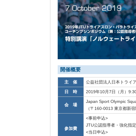
開催概要
主 催
公益社団法人日本トライア
日 時
2019年10月7日（月）9:3
Japan Sport Olympi
会 場
（〒160-0013 東京都新
<事前申込>
JTU公認指導者・強化指定選手
参加費
<当日申込>