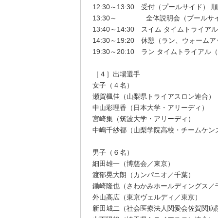
12:30～13:30 受付（プールサイド）
13:30～ 全体説明会（プールサ
13:40～14:30 スイム タイムトライア
14:30～19:20 休憩（ラン、ウォーム
19:30～20:10 ラン タイムトライア
［４］出場選手
女子（４名）
瀬賀楓佳（山梨県トライアスロン連合）
中山彩理香（日本大学・アリーディ）
宮崎集（筑波大学・アリーディ）
中嶋千紗都（山梨学院高校・チームケン
男子（６名）
細田雄一（博慈会／東京）
渡部晃大朗（カンパニオ／千葉）
鋤崎隆也（さわかみホールディングス／
外山高広（東京ヴェルディ／東京）
新田城二（社会医療法人関愛会佐賀関病