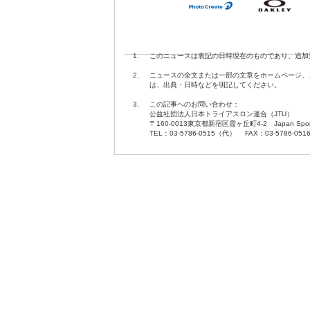
1.
このニュースは表記の日時現在のものであり、追加
2.
ニュースの全文または一部の文章をホームページ、
は、出典・日時などを明記してください。
3.
この記事へのお問い合わせ：
公益社団法人日本トライアスロン連合（JTU）
〒160-0013東京都新宿区霞ヶ丘町4-2 Japan Sport O
TEL：03-5786-0515（代） FAX：03-5786-051