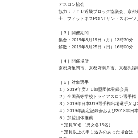
アスロン協会
協力：ＪＴＵ近畿ブロック協議会、京都
士、フィットネスPOINTサン・スポーツ
［３］開催期間
集合：2019年8月19日（月）13時30分
解散：2019年8月25日（日）16時00分
［４］開催場所
京都府亀岡市、京都府南丹市、京都先端科
［５］対象選手
１）2019年度JTU加盟団体登録会員
２）全国高等学校トライアスロン選手権（
３）2019年日本U19選手権出場選手又は
４）2019年認定記録会および2018年
５）加盟団体推薦
＊定員30名（男女各15名）
＊定員以上の申し込みのあった場合は、