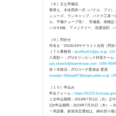
［８］主な準備品
着替え、水泳用具一式（パドル、ブイ）
シューズ、ランキャップ、バイク工具一
ル、予備チューブ等）、常備薬、保険証
ハガキ6枚、アメニテイー、洗濯洗剤、
［９］問合せ
件名を「2019U19サテライト合宿（問
ＪＴＵ事務局：
jtuoffice01@jtu.or.jp（0
八尾彰一：JTUオリンピック対策チーム 
yao.shoichi@teambrave.com（090-904
佐々木政治：JTUコーチ委員会 委員
masajin-10keep87@taupe.plala.or.jp（0
［１０］申込み
申込フォーム：
https://fs223.formasp.jp/
１次申込期間：2019年7月1日（月）正午
2次申込期間：2019年7月25日（木）～2
＊承諾書、参加決定通知は、締め切り後