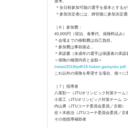
選考。
＊全日程参加可能の選手を基本とするが
＊参加決定者には、締切後に参加決定通
［６］参加費：
40,000円（宿泊、食事代、保険料込み
＊会場までの移動費は自己負担。
＊参加費は事前振込 。
＊承諾書（未成年の選手は保護者の承諾
＜保険の補償内容と金額＞
/news/2018/pdf/18-hoken-gassyuku.pdf
これ以外の保険を希望する場合、個々に
［７］指導者
八尾彰一（JTUオリンピック対策チーム
小原工（JTUオリンピック対策チーム 
内山勇（JTUコーチ委員会委員／京都）
佐々木政治（JTUコーチ委員会委員／京
その他指導補助者