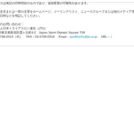
スは表記の日時現在のものであり、追加変更の可能性があります。
全文または一部の文章をホームページ、メーリングリスト、ニュースグループまたは他のメディア
日時などを明記してください。
のお問い合わせ：
人日本トライアスロン連合（JTU）
13東京都新宿区霞ヶ丘町4-2 Japan Sport Olympic Square 708
5786-0515（代） FAX：03-5786-0516 Email：
jtuoffice01@jtu.or.jp
URL：
/