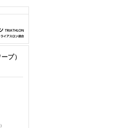
ワープ）
周）