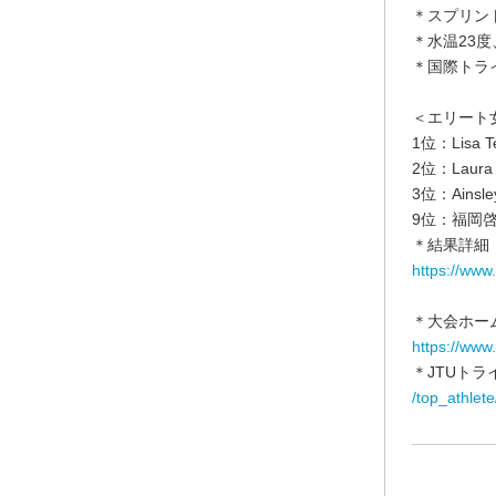
＊スプリン
＊水温23度
＊国際トラ
＜エリート
1位：Lisa 
2位：Laura
3位：Ainsl
9位：福岡啓
＊結果詳細
https://www
＊大会ホー
https://www
＊JTUト
/top_athlete