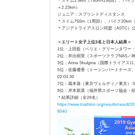
＊スイム1.5km（750m×2周回）、バイク4
＋2.23km）
ジュニア：スプリントディスタンス
＊スイム750m（1周回）、バイク20km（6.
＊アジアトライアスロン同盟（ASTC）
＜エリート女子上位3名と日本人結果＞
1位：上田藍（ペリエ・グリーンタワー・ブ
2位：井出樹里（スポーツクラブNAS／神奈川
3位：Arina Shulgina（国際トライアスロン
5位：佐藤優香（トーシンパートナーズ、
02:03:30
7位：蔵本葵（東京ヴェルディ／東京） 02:
9位：岸本新菜（福井県スポーツ協会・稲毛イ
＊結果詳細（全28名）
https://www.triathlon.org/results/resul
8040