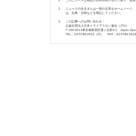
1.
このニュースは表記の日時現在のものであり、追加
2.
ニュースの全文または一部の文章をホームページ、
は、出典・日時などを明記してください。
3.
この記事へのお問い合わせ：
公益社団法人日本トライアスロン連合（JTU）
〒160-0013東京都新宿区霞ヶ丘町4-2 Japan Sport O
TEL：03-5786-0515（代） FAX：03-5786-051