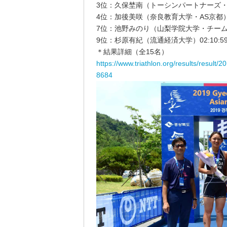
3位：久保埜南（トーシンパートナーズ・チー
4位：加後美咲（奈良教育大学・AS京都） 0
7位：池野みのり（山梨学院大学・チームケン
9位：杉原有紀（流通経済大学）02:10:5
＊結果詳細（全15名）
https://www.triathlon.org/results/resul
8684