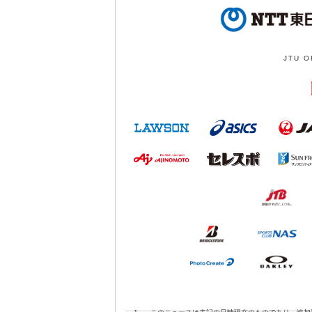
JTU O