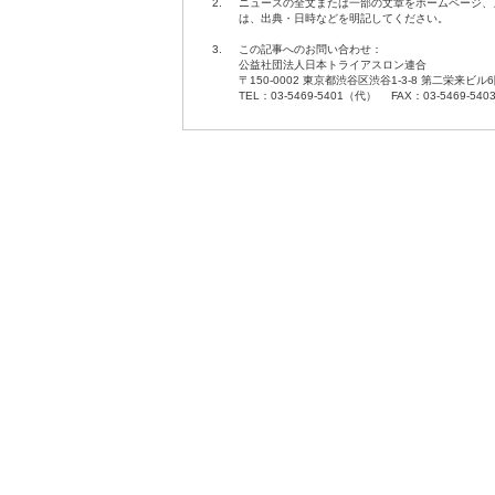
2.
ニュースの全文または一部の文章をホームページ、
は、出典・日時などを明記してください。
3.
この記事へのお問い合わせ：
公益社団法人日本トライアスロン連合
〒150-0002 東京都渋谷区渋谷1-3-8 第二栄来ビル
TEL：03-5469-5401（代） FAX：03-5469-540