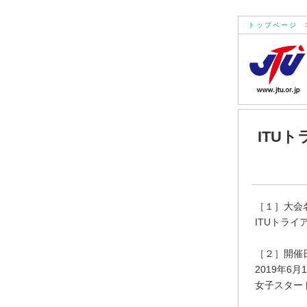
トップページ
ITU
［１］大会
ITUトライ
［２］開催
2019年6月
女子スタート