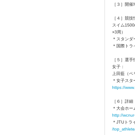
［３］開催
［４］競技
スイム1500
×3周）
＊スタンダ
＊国際トラ
［５］選手
女子：
上田藍（ペ
＊女子スタ
https://www
［６］詳細
＊大会ホー
http://wcnur
＊JTUト
/top_athlete