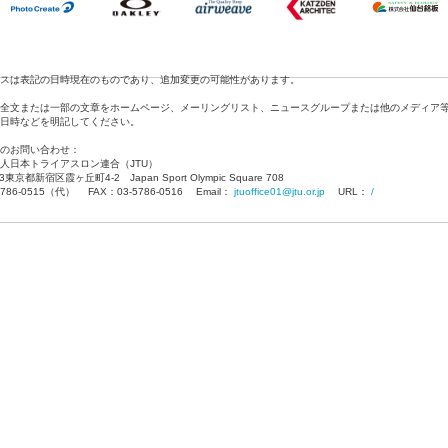
スは表記の日時現在のものであり、追加変更の可能性があります。
全文または一部の文章をホームページ、メーリングリスト、ニュースグループまたは他のメディア
日時などを明記してください。
のお問い合わせ：
人日本トライアスロン連合（JTU）
13東京都新宿区霞ヶ丘町4-2 Japan Sport Olympic Square 708
5786-0515（代） FAX：03-5786-0516 Email：
jtuoffice01@jtu.or.jp
URL：
/