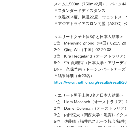
スイム1,500m（750m×2周）、バイク44
＊スタンダードディスタンス
＊水温20.4度、気温22度、ウェットス
＊アジアトライアスロン同盟（ASTC）
＜エリート女子上位3名と日本人結果＞
1位：Mengying Zhong（中国）02:19:28
2位：Qing Wu（中国）02:20:08
3位：Kira Hedgeland（オーストラリア）0
8位：中山彩理香（日本大学・アリーディ） 0
DNF：久保埜南（トーシンパートナーズ
＊結果詳細（全23名）
https://www.triathlon.org/results/resul
＜エリート男子上位3名と日本人結果＞
1位：Liam Mccoach（オーストラリア）02
2位：Daniel Coleman（オーストラリア）0
3位：内田弦大（関西大学・滋賀レイクスター
5位：佐藤錬（福井県スポーツ協会/福井） 02