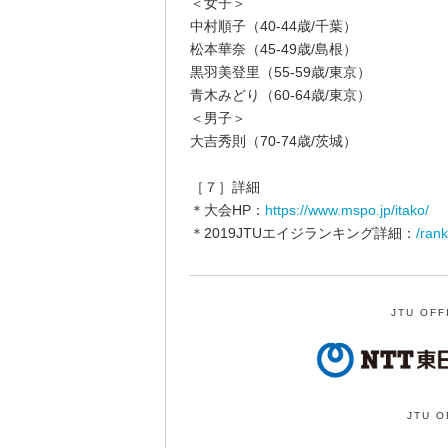
＜女子＞
中村順子（40-44歳/千葉）
松本華奈（45-49歳/島根）
黒羽美登里（55-59歳/東京）
青木みどり（60-64歳/東京）
＜男子＞
大吉秀則（70-74歳/茨城）
［７］詳細
＊大会HP：
https://www.mspo.jp/itako/
＊2019JTUエイジランキング詳細：
/ran
JTU OFF
JTU O