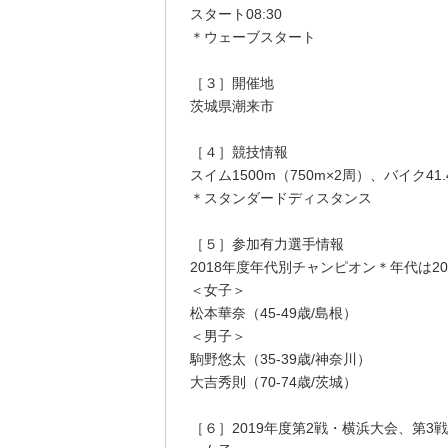
スタート08:30
＊ウェーブスタート
［３］開催地
茨城県潮来市
［４］競技情報
スイム1500m（750m×2周）、バイク41.4
＊スタンダードディスタンス
［５］参加有力選手情報
2018年度年代別チャンピオン＊年代は20
＜女子＞
松本華奈（45-49歳/島根）
＜男子＞
駒野悠太（35-39歳/神奈川）
大吉秀則（70-74歳/茨城）
［６］2019年度第2戦・横浜大会、第