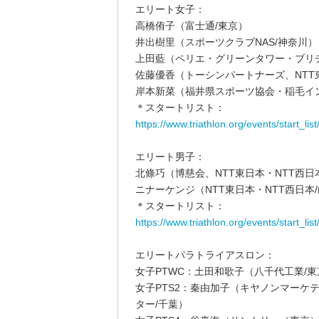
エリート女子：
高橋侑子（富士通/東京）
井出樹里（スポーツクラブNAS/神奈川）
上田藍（ペリエ・グリーンタワー・ブリ
佐藤優香（トーシンパートナーズ、NTT
岸本新菜（福井県スポーツ協会・稲毛イ
＊スタートリスト：
https://www.triathlon.org/events/start_l
エリート男子：
北條巧（博慈会、NTT東日本・NTT西日
ニナーケンジ（NTT東日本・NTT西日本
＊スタートリスト：
https://www.triathlon.org/events/start_l
エリートパラトライアスロン：
女子PTWC：土田和歌子（八千代工業/東
女子PTS2：秦由加子（キヤノンマーケ
ター/千葉）