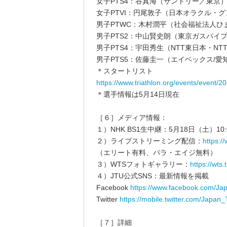
女子PTS4：谷真海（サントリー／東京
女子PTVI：円尾敦子（日本オラクル・グ
男子PTWC：木村潤平（社会福祉法人ひ
男子PTS2：中山賢史朗（東京ガスパイプ
男子PTS4：宇田秀生（NTT東日本・NT
男子PTS5：佐藤圭一（エイベックス/愛
＊スタートリスト
https://www.triathlon.org/events/event/
＊選手情報は5月14日現在
［６］メディア情報：
１）NHK BS1生中継：5月18日（土）10:0
２）ライブストリーミング配信：
https://
（エリート有料、パラ・エイジ無料）
３）WTSフォトギャラリー：
https://wts
４）JTU公式SNS：最新情報を掲載
Facebook
https://www.facebook.com/Jap
Twitter
https://mobile.twitter.com/Japan_
［７］詳細