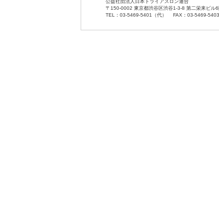
公益社団法人日本トライアスロン連合
〒150-0002 東京都渋谷区渋谷1-3-8 第二栄来ビル
TEL：03-5469-5401（代） FAX：03-5469-540