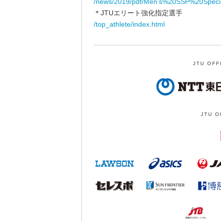
/news/2019/pdf/Men's%20SSP%20Speci
＊JTUエリート強化指定選手
/top_athlete/index.html
JTU OFF
JTU O