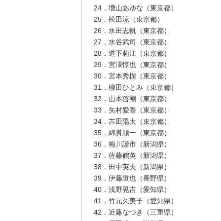
24．増山あゆな（東京都）
25．松田涼（東京都）
26．水田志帆（東京都）
27．水谷武司（東京都）
28．道下莉江（東京都）
29．宮澤惇也（東京都）
30．宮本秀樹（東京都）
31．柳田ひとみ（東京都）
32．山本啓剛（東京都）
33．矢村愛香（東京都）
34．吉田陽太（東京都）
35．綿貫順一（東京都）
36．梅川謹市（新潟県）
37．佐藤鶴英（新潟県）
38．田中英夫（新潟県）
39．伊藤道也（長野県）
40．浅野晃吉（愛知県）
41．竹元久美子（愛知県）
42．近藤なつき（三重県）