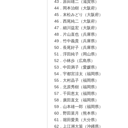
43．原田雄二（滋賀県）
44．岡本治樹（大阪府）
45．末松みどり（大阪府）
46．西尾純二（大阪府）
47．細川益宏（大阪府）
48．片山直也（兵庫県）
49．竹中義貴（兵庫県）
50．長尾好子（兵庫県）
51．浮田純子（岡山県）
52．小林歩（広島県）
53．中田満子（愛媛県）
54．宇都宮涼太（福岡県）
55．大村晶子（福岡県）
56．北原秀樹（福岡県）
57．千田恵太（福岡県）
58．廣田直文（福岡県）
59．山本雄一郎（福岡県）
60．野田菜月（熊本県）
61．堀田愛美（大分県）
62．上江洲大策（沖縄県）