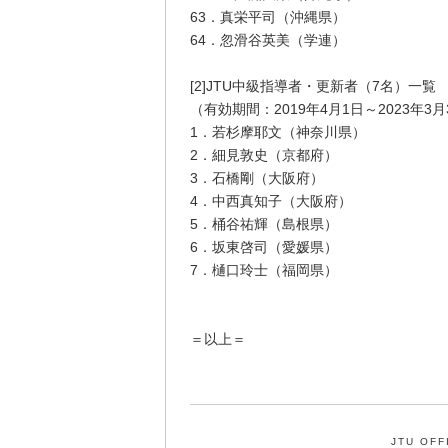
63．真栄平司（沖縄県）
64．忽滑谷英美（学連）
[2]JTU中級指導者・更新者（7名）一覧
（有効期間：2019年4月1日～2023年3月
1．若杉摩耶文（神奈川県）
2．細見敦史（京都府）
3．石橋剛（大阪府）
4．中西真知子（大阪府）
5．桶谷祐輝（島根県）
6．坂東啓司（愛媛県）
7．樋口玲士（福岡県）
＝以上＝
JTU OFF