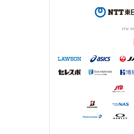
JTU O