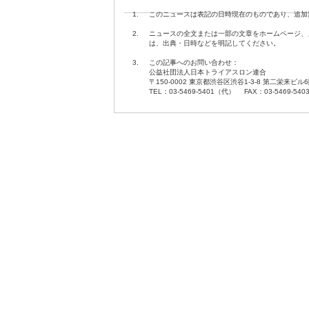
1.
このニュースは表記の日時現在のものであり、追加
2.
ニュースの全文または一部の文章をホームページ、
は、出典・日時などを明記してください。
3.
この記事へのお問い合わせ：
公益社団法人日本トライアスロン連合
〒150-0002 東京都渋谷区渋谷1-3-8 第二栄来ビル
TEL：03-5469-5401（代） FAX：03-5469-540