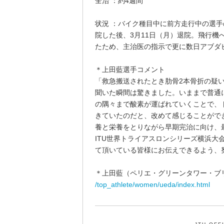
全治 ：約4週間
状況 ：バイク種目中に前方走行中の選
院した後、3月11日（月）退院。飛行
たため、主治医の指示で更に数日アブダ
＊上田藍選手コメント
「救急搬送されたとき肋骨2本骨折の疑
聞いた瞬間は驚きました。いままで普通
の隅々まで酸素が運ばれていくことで、
きていたのだと、改めて感じることがで
養と栄養をとりながら早期完治に向け、
ITU世界トライアスロンシリーズ横浜大
て頂いている皆様にお伝えできるよう、
＊上田藍（ペリエ・グリーンタワー・ブ
/top_athlete/women/ueda/index.html