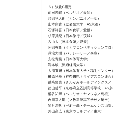
６）強化C指定
前田凌輔（ベルリオ／愛知）
渡部晃大朗（カンパニオ／千葉）
山本康貴（立命館大学・AS京都）
石塚祥吾（日本食研／愛媛）
杉原賞紀（日本旅行／茨城）
古山大（日本食研／愛媛）
阿部有希（タカマコンペティションプロ
澤瀉大樹（パナレーサー／兵庫）
安松青葉（日本体育大学）
岩本敏（流通経済大学）
大浦直繁（日本体育大学・稲毛インター
榊原利基（神奈川県トライアスロン連合
鋤﨑隆也（さわかみホールディングス／
徳山哲平（京都府立乙訓高等学校・AS
桶谷祐輝（ベルリオ・ヤマツネ／島根）
吉川恭太郎（立教新座高等学校／埼玉）
望月満帆（甲府一高・チームケンズ山梨
外山高広（東京ヴェルディ／東京）