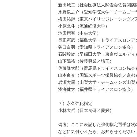
新田城二（社会医療法人関愛会佐賀関病
水野泉之介（愛知学院大学・チームゴー
梅田祐輝（東京ハイリッジレーシング／
小原北斗（流通経済大学）
池田康智（中央大学）
長正憲武（福島大学・トライアスロンア
谷口白羽（愛知県トライアスロン協会）
石関玲於（早稲田大学・東京ヴェルディ
山下陽裕（佐藤興業／埼玉）
佐藤謙太郎（群馬県トライアスロン協会
山本良介（国際スポーツ振興協会／京都
岩瀬大周（山梨大学・チームケンズ山梨
浅海健太（福井県トライアスロン協会）
７）永久強化指定
小林大哲（日本食研／愛媛）
備考）ここに表記した強化指定選手は次
などに気付かれたら、お知らせください