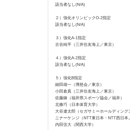
該当者なし(N/A)
２）強化オリンピックO-2指定
該当者なし(N/A)
３）強化A-1指定
古谷純平（三井住友海上／東京）
４）強化A-2指定
該当者なし(N/A)
５）強化B指定
細田雄一（博慈会／東京）
小田倉真（三井住友海上／東京）
佐藤錬（福井県スポーツ協会／福井）
北條巧（日本体育大学）
大谷遼太郎（セガサミーホールディング
ニナーケンジ（NTT東日本・NTT西日本
内田弦大（関西大学）