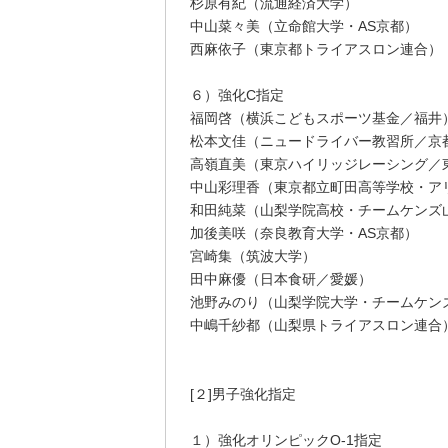
杉原有紀（流通経済大学）
中山菜々美（立命館大学・AS京都）
西麻依子（東京都トライアスロン連合）
６）強化C指定
福岡啓（横浜こどもスポーツ基金／福井
松本文佳（ニュードライバー教習所／京
高嶺直美（東京ハイリッジレーシング／
中山彩理香（東京都立町田高等学校・ア
和田純菜（山梨学院高校・チームケンズ
加後美咲（奈良教育大学・AS京都）
宮崎集（筑波大学）
田中麻優（日本食研／愛媛）
池野みのり（山梨学院大学・チームケン
中嶋千紗都（山梨県トライアスロン連合
[２]男子強化指定
１）強化オリンピックO-1指定