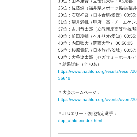
19位：山本康貴（立命館大学・AS京都）00:
26位：佐藤錬（福井県スポーツ協会/福井）0
29位：石塚祥吾（日本食研/愛媛）00:55:
31位：望月満帆（甲府一高・チームケンズ山梨
37位：吉川恭太郎（立教新座高等学校/埼玉） 
40位：前田凌輔（ベルリオ/愛知）00:55:
43位：内田弦大（関西大学） 00:56:05
56位：杉原賞紀（日本旅行/茨城）00:57:
63位：大谷遼太郎（セガサミーホールディング
＊結果詳細（全70名）
https://www.triathlon.org/results/result
36649
＊大会ホームページ：
https://www.triathlon.org/events/event/
＊JTUエリート強化指定選手：
/top_athlete/index.html