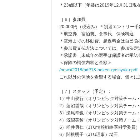
＊23歳以下（年齢は2019年12月31日現
［６］参加費
20,000円（税込み）＊別途エントリー
＊航空券、宿泊費、食事代、保険料込
＊空港までの移動費、超過料金は自己負
＊参加費支払方法については、参加決定
＊承諾書（未成年の選手は保護者の承諾
＜保険の補償内容と金額＞
/news/2018/pdf/18-hoken-gassyuku.pdf
これ以外の保険を希望する場合、個々に
［７］スタッフ（予定）：
1）中山俊行（オリンピック対策チーム
2）蓮沼哲哉（オリンピック対策チーム・
3）瀬尾幸也（オリンピック対策チーム・
4）浅沼美鈴（オリンピック対策チーム・
5）稲井勇仁（JTU情報戦略医科学委員
6）関根明子（JTU理事）埼玉