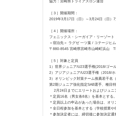
協力：宮崎県トライアスロン連合
［３］開催期間：
2019年3月17日（日）～3月24日（日）
［４］開催場所：
フェニックス・シーガイア・リーゾート（
＜宿泊先＞ ラグゼ 一ツ葉 / コテージヒ
〒880-8545 宮崎県宮崎市山崎町浜山 TEL0
［５］対象と定員
1）世界ジュニア/U23選手権(2018/
2）アジアジュニア/U23選手権（201
3）オリンピック対策チーム推薦若干名（
第2期ジュニア強化指定SAB選手、種目
2月24日までにエリートおよびジュニ
＊定員16名（男女各8名）を基本とする
＊定員以上の申込があった場合は、オリ
＊全日程参加を基本とする（学校授業や
＊参加決定者には、締切後に参加決定通