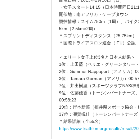
開催日時：2019年2月10日（日）
・女子スタート14:15（日本時間同日21:
開催地：南アフリカ・ケープタウン
競技情報：スイム750m（1周）、バイク20k
5km（2.5km×2周）
＊スプリントディスタンス（25.75km）
＊国際トライアスロン連合（ITU）公認
＜エリート女子上位3名と日本人結果＞
1位：上田藍（ペリエ・グリーンタワー・ブ
2位：Summer Rappaport（アメリカ）00:
3位：Tamara Gorman（アメリカ）00:57
7位：井出樹里（スポーツクラブNAS/神奈川）
9位：佐藤優香（トーシンパートナーズ、
00:58:23
19位：岸本新菜（福井県スポーツ協会・稲毛
37位：瀬賀楓佳（トーシンパートナーズ・チ
＊結果詳細（全55名）
https://www.triathlon.org/results/resul