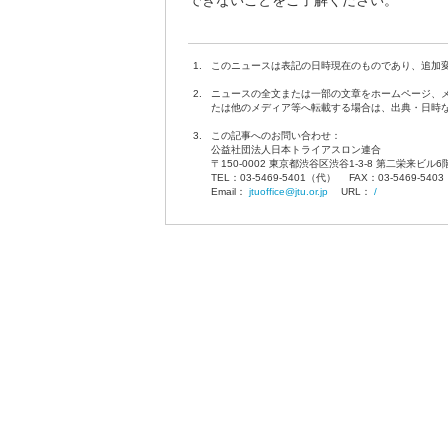
できないことをご了解ください。
1.
このニュースは表記の日時現在のものであり、追加
2.
ニュースの全文または一部の文章をホームページ、
たは他のメディア等へ転載する場合は、出典・日時
3.
この記事へのお問い合わせ：
公益社団法人日本トライアスロン連合
〒150-0002 東京都渋谷区渋谷1-3-8 第二栄来ビル6
TEL：03-5469-5401（代） FAX：03-5469-54
Email：
jtuoffice@jtu.or.jp
URL：
/