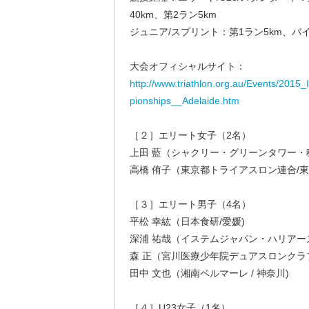
40km、第2ラン5km
ジュニア/スプリント：第1ラン5km、バイク2
大会オフィシャルサイト：
http://www.triathlon.org.au/Events/20
pionships__Adelaide.htm
［２］エリート女子（2名）
上田 藍（シャクリー・グリーンタワー・稲
高橋 侑子（東京都トライアスロン連合/東
［３］エリート男子（4名）
平松 幸紘（日本食研/愛媛)
深浦 祐哉（イステムジャパン・ハリアーズ 
森 正（宮川医療少年院デュアスロンクラブ 
田中 文也（湘南ベルマーレ / 神奈川)
［４］U23女子（1名）