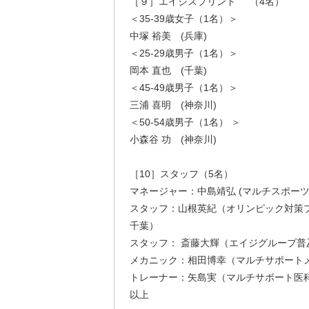
［９］エイジスプリント （4名）
＜35-39歳女子（1名）＞
中塚 裕美 (兵庫)
＜25-29歳男子（1名）＞
岡本 直也 (千葉)
＜45-49歳男子（1名）＞
三浦 喜明 (神奈川)
＜50-54歳男子（1名） ＞
小森谷 功 (神奈川)
［10］スタッフ（5名）
マネージャー：中島靖弘 (マルチスポーツ委
スタッフ：山根英紀（オリンピック対策プ
千葉）
スタッフ： 斎藤大輝（エイジグループ普及
メカニック：相田博幸（マルチサポートメ
トレーナー：矢島実（マルチサポート医科学
以上