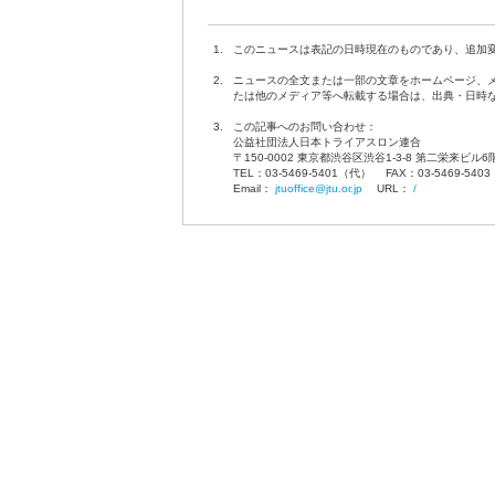
1.
このニュースは表記の日時現在のものであり、追加
2.
ニュースの全文または一部の文章をホームページ、
たは他のメディア等へ転載する場合は、出典・日時
3.
この記事へのお問い合わせ：
公益社団法人日本トライアスロン連合
〒150-0002 東京都渋谷区渋谷1-3-8 第二栄来ビル6
TEL：03-5469-5401（代） FAX：03-5469-54
Email：
jtuoffice@jtu.or.jp
URL：
/