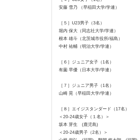
安藤 雪乃 （早稲田大学/学連）
［５］U23男子（3名）
堀内 保大（同志社大学/学連）
根本 雄斗（北茨城市役所/福島）
中村 祐輔（明治大学/学連）
［６］ジュニア女子（1名）
有薗 早優（日本大学/学連）
［７］ジュニア男子（1名）
山崎 晃（早稲田大学/学連）
［８］エイジスタンダード（17名）
＜20-24歳女子（１名）＞
坂本 芽生 (鹿児島)
＜20-24歳男子（2名）＞