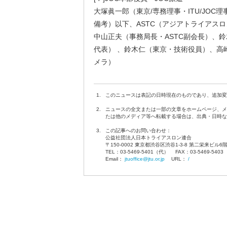
大塚眞一郎（東京/専務理事・ITU/JOC理
備考）以下、ASTC（アジアトライアス
中山正夫（事務局長・ASTC副会長）、鈴
代表） 、鈴木仁（東京・技術役員）、高崎
メラ）
1.
このニュースは表記の日時現在のものであり、追加変
2.
ニュースの全文または一部の文章をホームページ、メ
たは他のメディア等へ転載する場合は、出典・日時な
3.
この記事へのお問い合わせ：
公益社団法人日本トライアスロン連合
〒150-0002 東京都渋谷区渋谷1-3-8 第二栄来ビル6
TEL：03-5469-5401（代） FAX：03-5469-540
Email：
jtuoffice@jtu.or.jp
URL：
/