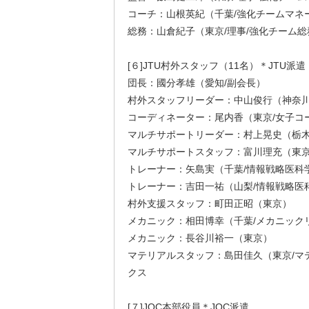
コーチ：山根英紀（千葉/強化チームマネ
総務：山倉紀子（東京/理事/強化チーム総
[６]JTU村外スタッフ（11名）＊JTU派遣
団長：國分孝雄（愛知/副会長）
村外スタッフリーダー：中山俊行（神奈川
コーディネーター：尾内香（東京/女子コ
マルチサポートリーダー：村上晃史（栃木
マルチサポートスタッフ：富川理充（東京
トレーナー：矢島実（千葉/情報戦略医科
トレーナー：吉田一祐（山梨/情報戦略医
村外支援スタッフ：町田正昭（東京）
メカニック：相田博幸（千葉/メカニック
メカニック：長谷川裕一（東京）
マテリアルスタッフ：島田佳久（東京/マ
クス
[７]JOC本部役員＊JOC派遣