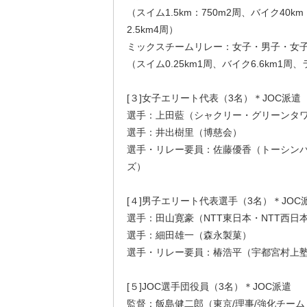
（スイム1.5km：750m2周、バイク40km
2.5km4周）
ミックスチームリレー：女子・男子・女
（スイム0.25km1周、バイク6.6km1周、
[３]女子エリート代表（3名）＊JOC派遣
選手：上田藍（シャクリー・グリーンタ
選手：井出樹里（博慈会）
選手・リレー要員：佐藤優香（トーシン
ズ）
[４]男子エリート代表選手（3名）＊JOC
選手：田山寛豪（NTT東日本・NTT西日
選手：細田雄一（森永製菓）
選手・リレー要員：椿浩平（宇都宮村上
[５]JOC選手団役員（3名）＊JOC派遣
監督：飯島健二郎（東京/理事/強化チー