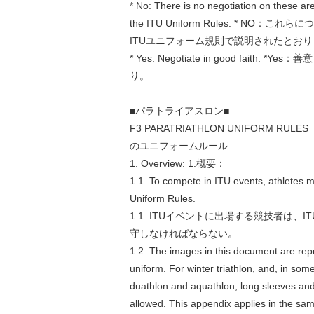
* No: There is no negotiation on these ar
the ITU Uniform Rules. * NO
ITUユニフォーム規則で説明されたとお
* Yes: Negotiate in good faith.
り。
■パラトライアスロン■
F3 PARATRIATHLON UNIFORM R
のユニフォームルール
1. Overview: 1.概要：
1.1. To compete in ITU events, athletes 
Uniform Rules.
1.1. ITUイベントに出場する競技者は、
守しなければならない。
1.2. The images in this document are repr
uniform. For winter triathlon, and, in some
duathlon and aquathlon, long sleeves and
allowed. This appendix applies in the sam