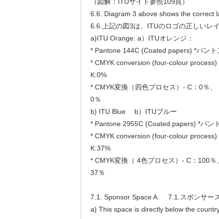
（図解：ITUサイト参照109頁）
6.6. Diagram 3 above shows the correct l
6.6.上記の図3は、ITUのロゴの正しい
a)ITU Orange: a）ITUオレンジ：
* Pantone 144C (Coated papers) 
* CMYK conversion (four-colour process)
K:0%
* CMYK変換（四色プロセス）- C：0％、 
0％
b) ITU Blue b）ITUブルー
* Pantone 2955C (Coated papers)
* CMYK conversion (four-colour process)
K:37%
* CMYK変換（ 4色プロセス）- C：100
37％
7.1. Sponsor Space A: 7.1.スポン
a) This space is directly below the count