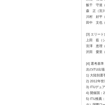
飯干 守道（G
森 正（宮川
川村 好平（
田中 文也（
[3] エリー
上田 藍（
宮澤 恵理（
沢田 愛里（
[4] 選考基準
次のITU出
1) 大陸別
2) 2012
3) ITUデ
4) 開催国：
5) ITU推薦
※）国際ワー