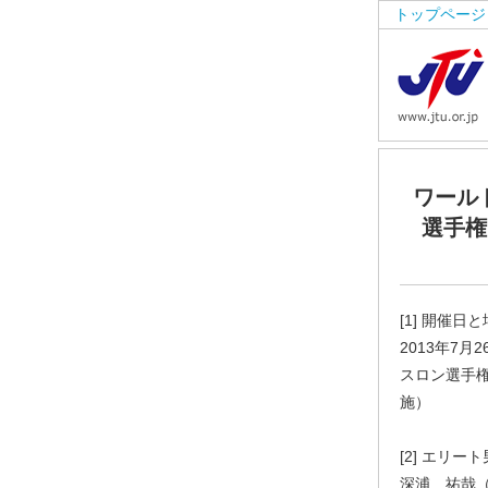
トップページ
ワール
選手権
[1] 開催日
2013年7月
スロン選手
施）
[2] エリー
深浦 祐哉（