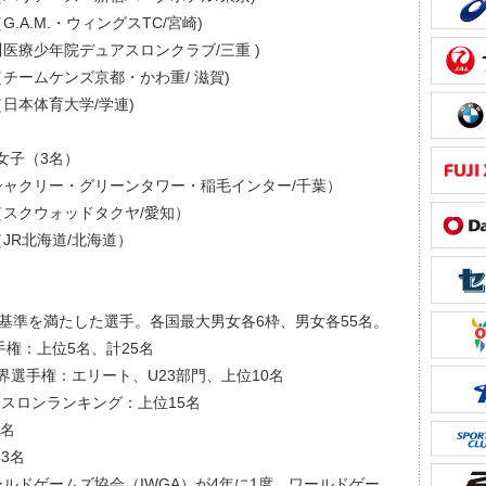
.A.M.・ウィングスTC/宮崎)
医療少年院デュアスロンクラブ/三重 )
チームケンズ京都・かわ重/ 滋賀)
日本体育大学/学連)
ト女子（3名）
シャクリー・グリーンタワー・稲毛インター/千葉）
スクウォッドタクヤ/愛知）
JR北海道/北海道）
場基準を満たした選手。各国最大男女各6枠、男女各55名。
選手権：上位5名、計25名
年世界選手権：エリート、U23部門、上位10名
ュアスロンランキング：上位15名
2名
：3名
ルドゲームズ協会（IWGA）が4年に1度、ワールドゲー